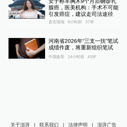
女子称丰胸术9个月后确诊乳
腺癌，医美机构：手术不可能
引发癌症，建议走司法途径
直击现场
9小时前
37
评
河南省2026年“三支一扶”笔试
成绩作废，将重新组织笔试
中国政库
14小时前
43
评
关于澎湃
|
联系我们
|
法律声明
|
澎湃广告