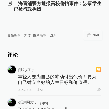
上海青浦警方通报高校偷拍事件：涉事学生
已被行政拘留
责任编辑：
刘雯
图片编辑：
沈轲
358
评论
御剑独行
年轻人要为自己的冲动付出代价！要为
自己树立良好的人生目标和价值观。
2026-06-01
∙ 未知
5赞
澎湃网友vmyqeq