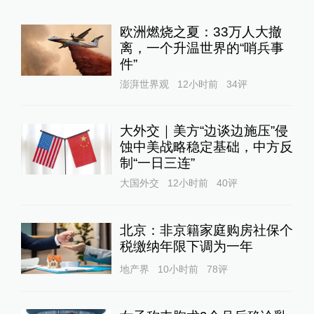
欧洲燃烧之夏：33万人大撤
离，一个升温世界的“哨兵事
件”
澎湃世界观
12小时前
34
评
大外交｜美方“边谈边施压”侵
蚀中美战略稳定基础，中方反
制“一日三连”
大国外交
12小时前
40
评
北京：非京籍家庭购房社保个
税缴纳年限下调为一年
地产界
10小时前
78
评