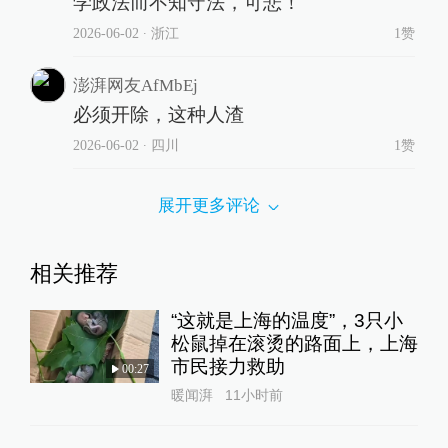
学政法而不知守法，可悲！
2026-06-02
∙ 浙江
1赞
澎湃网友AfMbEj
必须开除，这种人渣
2026-06-02
∙ 四川
1赞
展开更多评论
相关推荐
“这就是上海的温度”，3只小
松鼠掉在滚烫的路面上，上海
市民接力救助
00:27
暖闻湃
11小时前