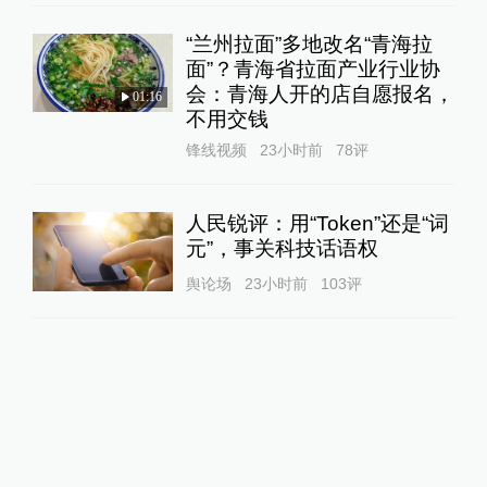
“兰州拉面”多地改名“青海拉
面”？青海省拉面产业行业协
会：青海人开的店自愿报名，
01:16
不用交钱
锋线视频
23小时前
78
评
人民锐评：用“Token”还是“词
元”，事关科技话语权
舆论场
23小时前
103
评