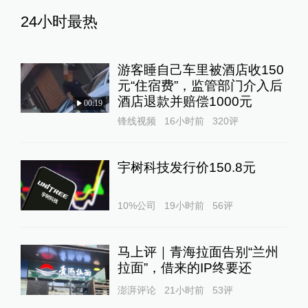
24小时最热
游客睡自己车里被酒店收150
元“住宿费”，监管部门介入后
酒店退款并赔偿1000元
00:19
锋线视频
16小时前
320
评
宇树科技发行价150.8元
10%公司
19小时前
56
评
马上评｜青海拉面告别“兰州
拉面”，借来的IP终要还
澎湃评论
21小时前
53
评