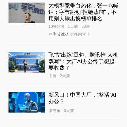
大模型竞争白热化，张一鸣喊
话：字节跳动“拒绝蒸馏”，不
用别人输出换榜单排名
10%公司
1天前
53
评
更多内容
字节跳动
飞书“出嫁”豆包、腾讯推“人机
双写”：大厂AI办公终于想起
要收费了
山自
2天前
新风口！中国大厂，“整活”AI
办公？
张书乐
3天前