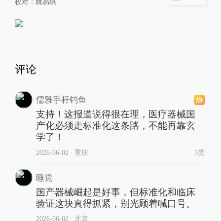
校对：
姚易琪
评论
儒雅手杆钓鱼
支持！这报道说得很在理，医疗器械国
产化必须走标准化这条路，不能再靠玄
学了！
2026-06-02
∙ 重庆
5赞
睡觉
国产器械崛起是好事，但标准化和临床
验证这块真得抓紧，别光顾着喊口号。
2026-06-02
∙ 北京