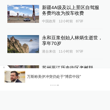
新疆4A级及以上景区自驾服
务费均改为按车收费
中国政库
12小时前
87
评
永和豆浆创始人林炳生逝世，
享年70岁
港台来信
11小时前
97
评
苏州平江历史街区老树疑
遭“钻孔灌药”，姑苏区住建
某
万斯称美伊冲突仍处于“博弈中段”
委：将持续跟进救助事宜
直击现场
17小时前
131
评
蔡皋领取国际安徒生奖，“在
孩子们心底种下真善美的种