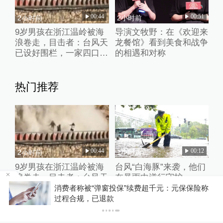
00:44
00:51
2小时前
2小时前
9岁男孩在浙江温岭被海
导演文牧野：在《欢迎来
浪卷走，目击者：台风天
龙餐馆》看到美食和战争
已设好围栏，一家四口翻
的相遇和对称
入时保安曾喊话劝阻
热门推荐
00:44
00:12
2小时前
1小时前
9岁男孩在浙江温岭被海
台风“白海豚”来袭，他们
浪卷走，目击者：台风天
在暴雨中逆行守护
已设好围栏，一家四口翻
投
消费者称被“弹窗投保”续费超千元：元保保险称
入时保安曾喊话劝阻
过程合规，已退款