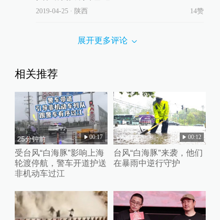
2019-04-25
∙ 陕西
14赞
展开更多评论
相关推荐
00:17
00:12
25分钟前
1小时前
受台风“白海豚”影响上海
台风“白海豚”来袭，他们
轮渡停航，警车开道护送
在暴雨中逆行守护
非机动车过江