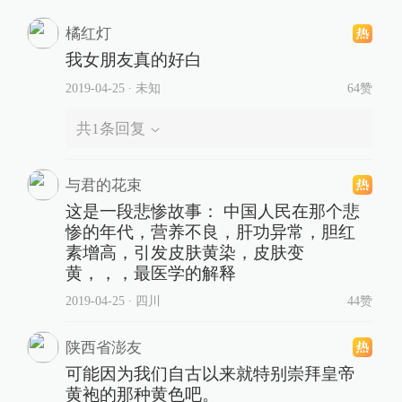
橘红灯
我女朋友真的好白
2019-04-25
∙ 未知
64赞
共
1
条回复
与君的花束
这是一段悲惨故事： 中国人民在那个悲
惨的年代，营养不良，肝功异常，胆红
素增高，引发皮肤黄染，皮肤变
黄，，，最医学的解释
2019-04-25
∙ 四川
44赞
陕西省澎友
可能因为我们自古以来就特别崇拜皇帝
黄袍的那种黄色吧。