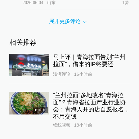
2026-06-04
∙ 山东
1赞
展开更多评论
相关推荐
马上评｜青海拉面告别“兰州
拉面”，借来的IP终要还
澎湃评论
16小时前
“兰州拉面”多地改名“青海拉
面”？青海省拉面产业行业协
会：青海人开的店自愿报名，
01:16
不用交钱
锋线视频
18小时前