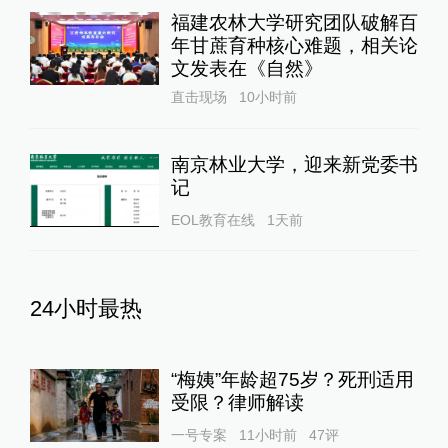
福建农林大学研究团队破解百
年甘蔗育种核心难题，相关论
文发表在《自然》
直击现场
10小时前
南京林业大学，迎来新党委书
记
EOL教育在线
1天前
24小时最热
“梅姨”年龄超75岁？死刑适用
受限？律师解读
一号专案
11小时前
47
评