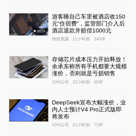
游客睡自己车里被酒店收150
元“住宿费”，监管部门介入后
酒店退款并赔偿1000元
00:19
锋线视频
11小时前
248
评
存储芯片成本压力开始释放！
余承东称所有手机都要大规模
涨价，否则就是亏损销售
10%公司
22小时前
65
评
DeepSeek宣布大幅涨价，业
内人士预计V4 Pro正式版即
将发布
10%公司
22小时前
72
评