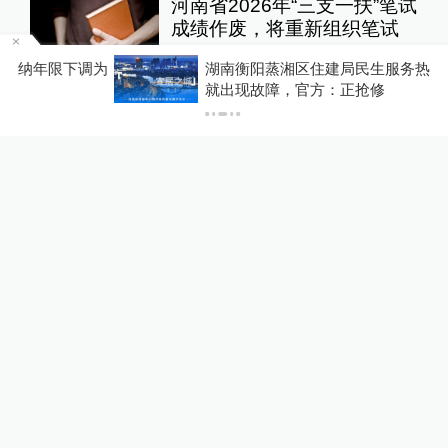
河南省2026年“三支一扶”笔试
成绩作废，将重新组织笔试
中国政库
5小时前
34
评
为
湖南衡阳蒸湘区住建局民生服务热线刚开通两天
就出现故障，官方：正抢修
扫描“主播”｜主播利用未成年
人喊网友“爸爸”博流量，“母女
合拍”多账号被封禁
1
直击现场
12小时前
150
评
U17国足三连胜晋级明日之星
半决赛，定位球成最大亮点
运动家
15小时前
56
评