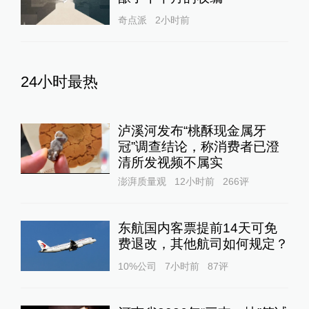
奇点派
2小时前
24小时最热
泸溪河发布“桃酥现金属牙
冠”调查结论，称消费者已澄
清所发视频不属实
澎湃质量观
12小时前
266
评
东航国内客票提前14天可免
费退改，其他航司如何规定？
10%公司
7小时前
87
评