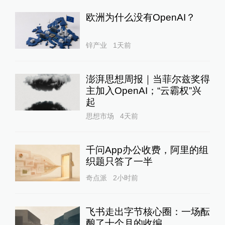
欧洲为什么没有OpenAI？
锌产业
1天前
澎湃思想周报｜当菲尔兹奖得
主加入OpenAI；“云霸权”兴
起
思想市场
4天前
千问App办公收费，阿里的组
织题只答了一半
奇点派
2小时前
飞书走出字节核心圈：一场酝
酿了十个月的收编