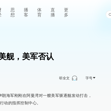
财
思
播
体
直
更
经
想
客
育
播
多
美舰，美军否认
听全文
字号
伊朗海军刚刚在阿曼湾对一艘美军驱逐舰发动打击，
行动的指挥控制中心。