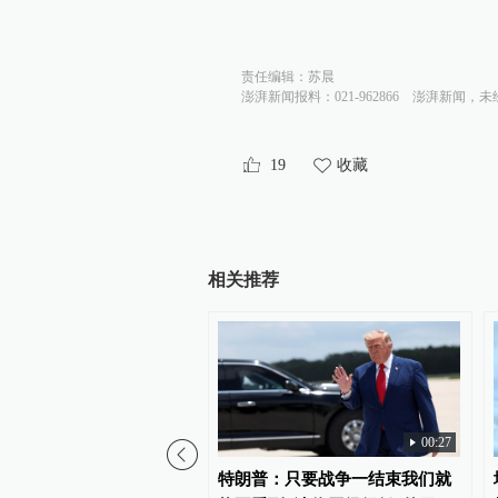
责任编辑：
苏晨
澎湃新闻报料：021-962866
澎湃新闻，未
19
收藏
相关推荐
00:27
销巴西驻美大使签证
特朗普：只要战争一结束我们就