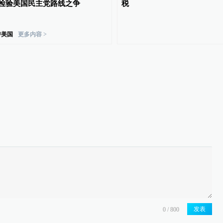
检验美国民主党路线之争
税
#
美国
更多内容 >
发表