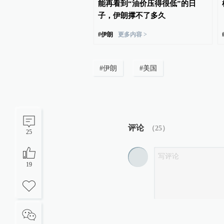
能再看到“油价压得很低”的日
子，伊朗撑不了多久
#
伊朗
更多内容 >
#
伊朗
#
美国
评论
（
25
）
25
19