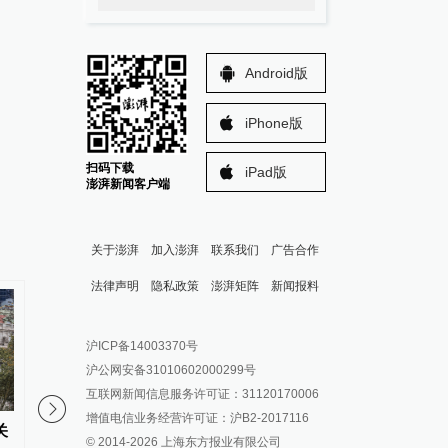
Android版
iPhone版
扫码下载
iPad版
澎湃新闻客户端
关于澎湃
加入澎湃
联系我们
广告合作
法律声明
隐私政策
澎湃矩阵
新闻报料
报料热线: 021-962866
澎湃新闻微博
沪ICP备14003370号
报料邮箱: news@thepaper.cn
澎湃新闻公众号
沪公网安备31010602000299号
澎湃新闻抖音号
互联网新闻信息服务许可证：31120170006
派生万物开放平台
增值电信业务经营许可证：沪B2-2017116
关
美国考虑推迟征收多晶硅相关产
美国撤销巴西驻美大使
© 2014-
2026
上海东方报业有限公司
IP SHANGHAI