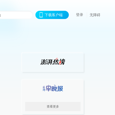
登录
下载客户端
无障碍
查看更多