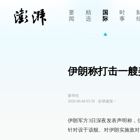
要
精
国
时
闻
选
际
事
伊朗称打击一艘
新华社
2026-06-04 03:59
全球速报
>
伊朗军方3日深夜发表声明称，
针对设于该舰、对伊朗实施敌对