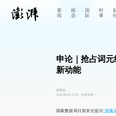
要
精
国
时
闻
选
际
事
申论｜抢占词元
新动能
赵蔡晶
2026-06-05 12:10
全球智库
>
国家数据局日前首次提出
“探索