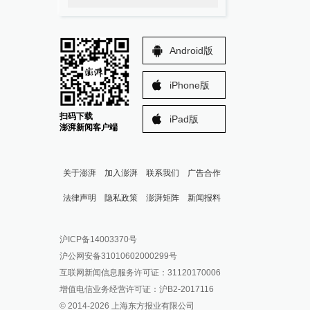
Android版
iPhone版
扫码下载
iPad版
澎湃新闻客户端
关于澎湃
加入澎湃
联系我们
广告合作
法律声明
隐私政策
澎湃矩阵
新闻报料
报料热线: 021-962866
澎湃新闻微博
沪ICP备14003370号
报料邮箱: news@thepaper.cn
澎湃新闻公众号
沪公网安备31010602000299号
澎湃新闻抖音号
互联网新闻信息服务许可证：31120170006
派生万物开放平台
增值电信业务经营许可证：沪B2-2017116
© 2014-
2026
上海东方报业有限公司
IP SHANGHAI