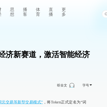
财
思
播
体
直
更
经
想
客
育
播
多
经济新赛道，激活智能经济
听全文
字号
词元交易等新型交易模式”
，将Token正式定名为“词