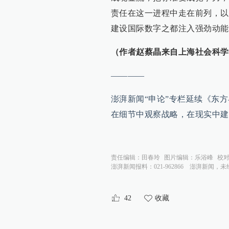
责任在这一进程中走在前列，以
建设国际数字之都注入强劲动能
（作者赵蔡晶来自上海社会科学
————
澎湃新闻“申论”专栏延续《东
在细节中观察战略，在现实中建
责任编辑：
田春玲
图片编辑：
乐浴峰
校
澎湃新闻报料：021-962866
澎湃新闻，未
42
收藏