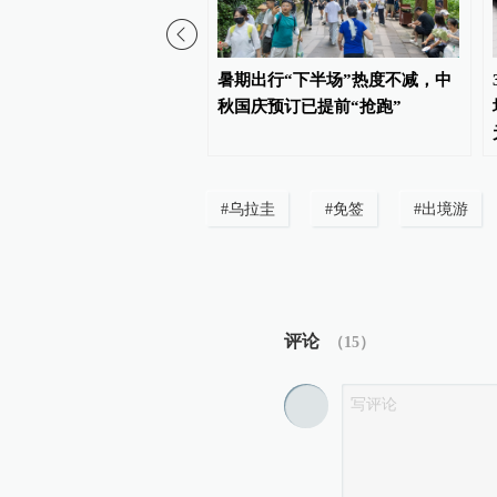
门：二季度永利皇宫经营
暑期出行“下半场”热度不减，中
53亿美元，同比增长21%
秋国庆预订已提前“抢跑”
#
乌拉圭
#
免签
#
出境游
评论
（
15
）