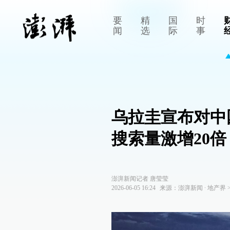
要
精
国
时
闻
选
际
事
乌拉圭宣布对中
搜索量激增20倍
澎湃新闻记者 唐莹莹
2026-06-05 16:24
来源：
澎湃新闻
∙
地产界