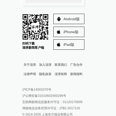
Android版
iPhone版
扫码下载
iPad版
澎湃新闻客户端
关于澎湃
加入澎湃
联系我们
广告合作
法律声明
隐私政策
澎湃矩阵
新闻报料
报料热线: 021-962866
澎湃新闻微博
沪ICP备14003370号
报料邮箱: news@thepaper.cn
澎湃新闻公众号
沪公网安备31010602000299号
澎湃新闻抖音号
互联网新闻信息服务许可证：31120170006
派生万物开放平台
增值电信业务经营许可证：沪B2-2017116
© 2014-
2026
上海东方报业有限公司
IP SHANGHAI