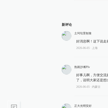
新评论
土坷垃里刨食
好消息啊！这下说走
2026-06-05
∙ 上海
热闹沙滩PIv
好事儿啊，方便交流
了，说明大家还是想
2026-06-05
∙ 内蒙古
正大光明安好