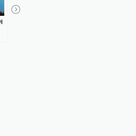
利
难以落地的动迁款：深圳罗湖区
永利澳门：二季度永利
两村民追讨两千万元动迁款八年
收入6.53亿美元，同比
未果