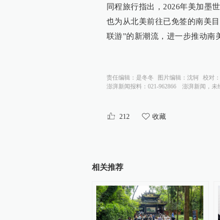
同程旅行指出，2026年美加
也为从北美前往已免签的南美目
联游”的新潮流，进一步推动南
责任编辑：
是冬冬
图片编辑：
沈轲
校对
澎湃新闻报料：021-962866
澎湃新闻，未
212
收藏
相关推荐