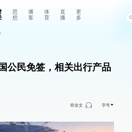
财
思
播
体
直
更
经
想
客
育
播
多
国公民免签，相关出行产品
听全文
字号
>