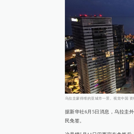
乌拉圭蒙得维的亚城市一景。视觉中国 资
据新华社6月5日消息，乌拉圭
民免签。