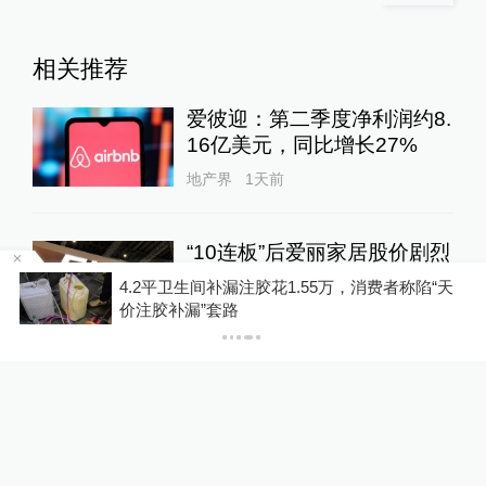
相关推荐
爱彼迎：第二季度净利润约8.
16亿美元，同比增长27%
地产界
1天前
“10连板”后爱丽家居股价剧烈
震荡：收购标的估值半年多
，
4.2平卫生间补漏注胶花1.55万，消费者称陷“天
涨近五成
价注胶补漏”套路
地产界
1天前
北京：非京籍家庭购房社保
个税缴纳年限下调为一年
地产界
1天前
103
评