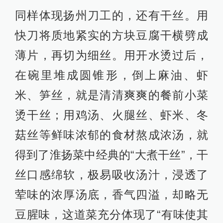
同样体现扬州刀工的，还有干丝。用
快刀将质地紧实的方块豆腐干横劈成
薄片，再切为细丝。用开水烫过后，
在碗里堆成圆锥形，倒上麻油、虾
米、笋丝，就是清清爽爽的餐前小菜
烫干丝；用鸡汤、火腿丝、虾米、冬
菇丝等鲜味浓郁的食材熬成浓汤，就
得到了淮扬菜中经典的“大煮干丝”，干
丝口感绵软，极易吸收汤汁，浸透了
荤味的浓厚汤底，香气四溢，却略无
豆腥味，这道菜充分体现了“有味使其