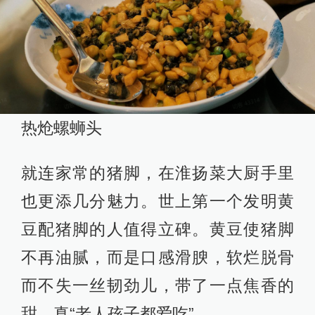
热炝螺蛳头
就连家常的猪脚，在淮扬菜大厨手里
也更添几分魅力。世上第一个发明黄
豆配猪脚的人值得立碑。黄豆使猪脚
不再油腻，而是口感滑腴，软烂脱骨
而不失一丝韧劲儿，带了一点焦香的
甜，真“老人孩子都爱吃”。