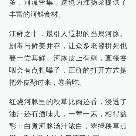
多，河流密集，这也为淮扬菜提供了
丰富的河鲜食材。
江鲜之中，最引人遐想的当属河豚。
剧毒与鲜美并存，让众多老饕拼死也
要一尝其鲜。河豚皮上有刺，直接吞
咽会有点扎嗓子，正确的打开方式是
把外皮翻过来，卷着吃。
红烧河豚里的秧草比肉还香，浸透了
油汁还有酒味儿，一荤一素，相得益
彰；白煮河豚汤汁浓白，翠绿秧草点