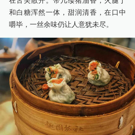
在舌尖散开。带几缕猪油香，火腿丁
和白糖浑然一体，甜润清香，在口中
嚼毕，一丝余味仍让人意犹未尽。