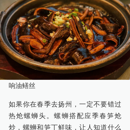
响油鳝丝
如果你在春季去扬州，一定不要错过
热炝螺蛳头。螺蛳搭配应季春笋炝
炒，螺蛳和笋丁鲜味，让人知道什么