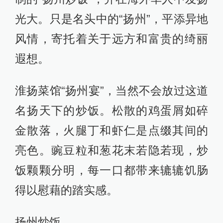
光大。只是名头中的“扬州”，平添异地
风情，寄托着关于远方和富贵的绮丽
遐想。
淮扬菜馆“扬州宴”，当然不会放过这道
名扬天下的炒饭。松散的鸡蛋屑如碎
金散落，火腿丁和虾仁是点缀其间的
亮色。豌豆粒和葱花末若隐若现，炒
饭颗颗分明，每一口都带来辘辘饥肠
得以慰藉的踏实感。
扬州炒饭