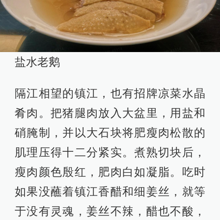
盐水老鹅
隔江相望的镇江，也有招牌凉菜水晶
肴肉。把猪腿肉放入大盆里，用盐和
硝腌制，并以大石块将肥瘦肉松散的
肌理压得十二分紧实。煮熟切块后，
瘦肉颜色殷红，肥肉白如凝脂。吃时
如果没蘸着镇江香醋和细姜丝，就等
于没有灵魂，姜丝不辣，醋也不酸，