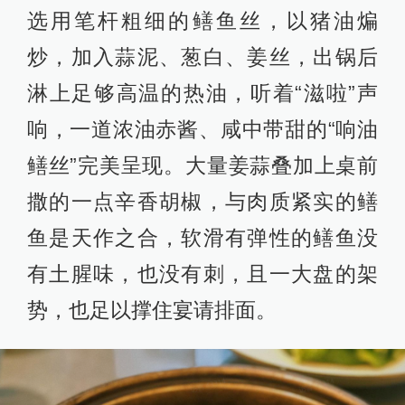
选用笔杆粗细的鳝鱼丝，以猪油煸
炒，加入蒜泥、葱白、姜丝，出锅后
淋上足够高温的热油，听着“滋啦”声
响，一道浓油赤酱、咸中带甜的“响油
鳝丝”完美呈现。大量姜蒜叠加上桌前
撒的一点辛香胡椒，与肉质紧实的鳝
鱼是天作之合，软滑有弹性的鳝鱼没
有土腥味，也没有刺，且一大盘的架
势，也足以撑住宴请排面。