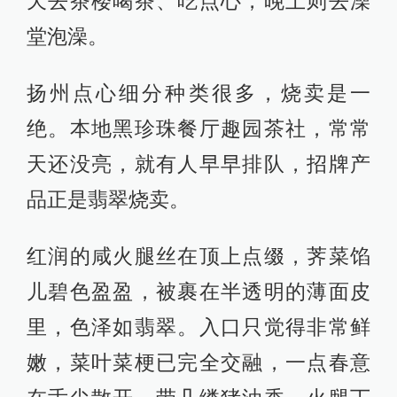
天去茶楼喝茶、吃点心，晚上则去澡
堂泡澡。
扬州点心细分种类很多，烧卖是一
绝。本地黑珍珠餐厅趣园茶社，常常
天还没亮，就有人早早排队，招牌产
品正是翡翠烧卖。
红润的咸火腿丝在顶上点缀，荠菜馅
儿碧色盈盈，被裹在半透明的薄面皮
里，色泽如翡翠。入口只觉得非常鲜
嫩，菜叶菜梗已完全交融，一点春意