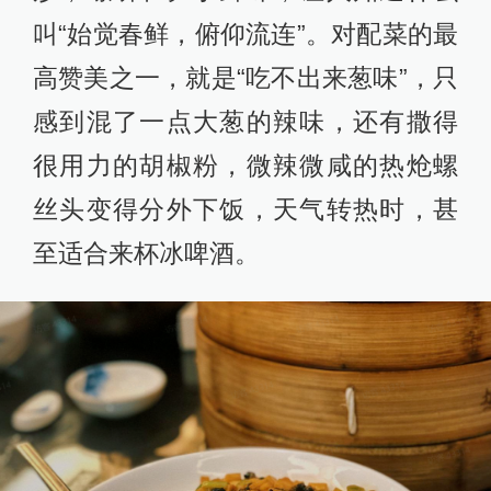
叫“始觉春鲜，俯仰流连”。对配菜的最
高赞美之一，就是“吃不出来葱味”，只
感到混了一点大葱的辣味，还有撒得
很用力的胡椒粉，微辣微咸的热炝螺
丝头变得分外下饭，天气转热时，甚
至适合来杯冰啤酒。