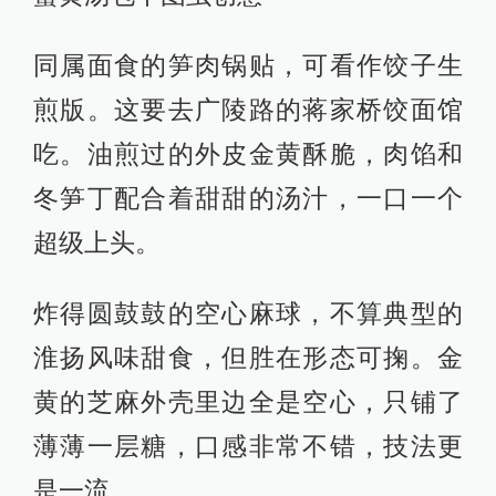
同属面食的笋肉锅贴，可看作饺子生
煎版。这要去广陵路的蒋家桥饺面馆
吃。油煎过的外皮金黄酥脆，肉馅和
冬笋丁配合着甜甜的汤汁，一口一个
超级上头。
炸得圆鼓鼓的空心麻球，不算典型的
淮扬风味甜食，但胜在形态可掬。金
黄的芝麻外壳里边全是空心，只铺了
薄薄一层糖，口感非常不错，技法更
是一流。