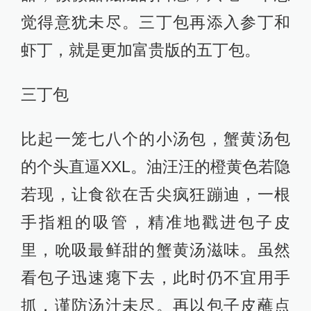
觉得意犹未尽。三丁包再添入参丁和
虾丁，就是更加富贵版的五丁包。
三丁包
比起一笼七八个的小汤包，蟹黄汤包
的个头直逼XXL。油汪汪的橙黄色若隐
若现，让食欲在舌尖疯狂蹦迪，一根
手指粗的吸管，精准地戳进包子皮
里，吮吸最鲜甜的蟹黄汤滋味。虽然
看包子迅速瘪下去，此时仍不宜用手
抓，谨防汤汁未尽。再以包子皮蘸点