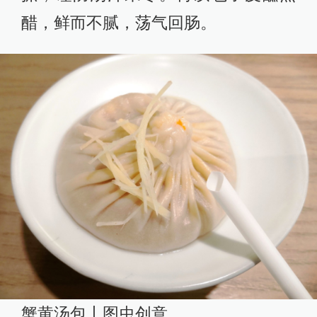
醋，鲜而不腻，荡气回肠。
蟹黄汤包丨图虫创意