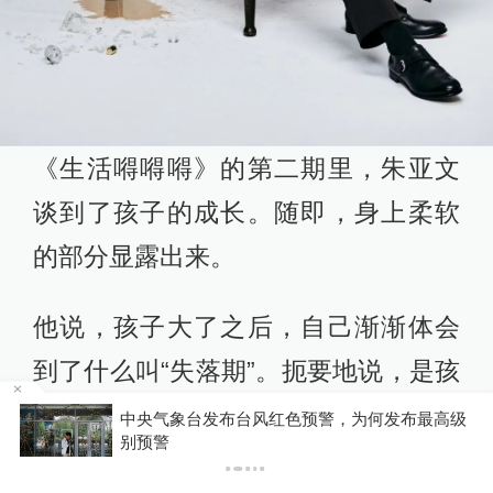
《生活嘚嘚嘚》的第二期里，朱亚文
谈到了孩子的成长。随即，身上柔软
的部分显露出来。
他说，孩子大了之后，自己渐渐体会
到了什么叫“失落期”。扼要地说，是孩
子依然爱你、依赖你，但也开始建立
级
受台风“白海豚”影响，铁路部门进一步调整列车
开行方案
自己的边界、自己的世界。