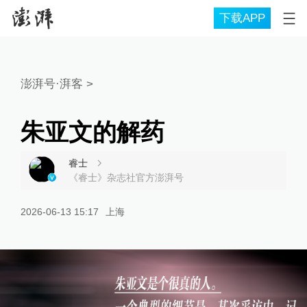
下载APP
澎湃号·湃客
>
朱亚文的解药
睿士
《睿士》杂志社官方澎湃号
2026-06-13 15:17
上海