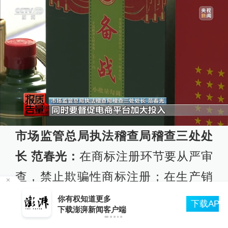
市场监管总局执法稽查局稽查三处处
长 范春光：
在商标注册环节要从严审
查，禁止欺骗性商标注册；在生产销
售环节，要根据食品安全法、广告
你有权知道更多
下载APP
下载澎湃新闻客户端
法、反不正当竞争法等法律法规严格