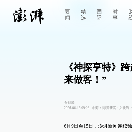
要
精
国
时
闻
选
际
事
《神探亨特》跨
来做客！”
石剑峰
2026-06-16 09:26
来源：
澎湃新闻
∙
文化课
6月9日至15日，澎湃新闻连