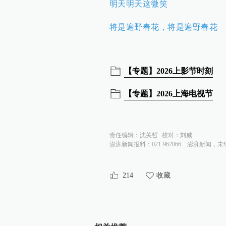
明天明天这微笑
将是遍野春花，将是遍野春花
【专题】2026上影节时刻
【专题】2026上海电视节
责任编辑：
沈关哲
校对：
刘威
澎湃新闻报料：021-962866
澎湃新闻，未
214
收藏