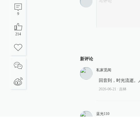
9
214
新评论
私家觅闻
回音到，时光流逝。
2026-06-21
∙ 吉林
蓝光110
切片？这种词汇不要
2026-06-16
∙ 上海