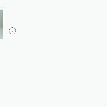
创新工场任博冰：智能原生时代
传奇女星离世，她在上
已经来临
惊艳了一个时代