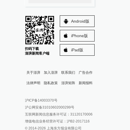
Android版
iPhone版
扫码下载
iPad版
澎湃新闻客户端
关于澎湃
加入澎湃
联系我们
广告合作
法律声明
隐私政策
澎湃矩阵
新闻报料
报料热线: 021-962866
澎湃新闻微博
沪ICP备14003370号
报料邮箱: news@thepaper.cn
澎湃新闻公众号
沪公网安备31010602000299号
澎湃新闻抖音号
互联网新闻信息服务许可证：31120170006
派生万物开放平台
增值电信业务经营许可证：沪B2-2017116
© 2014-
2026
上海东方报业有限公司
IP SHANGHAI