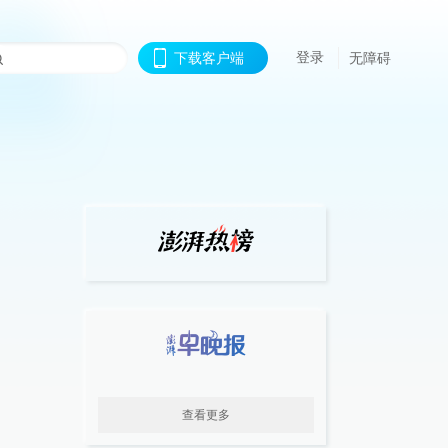
登录
下载客户端
无障碍
查看更多