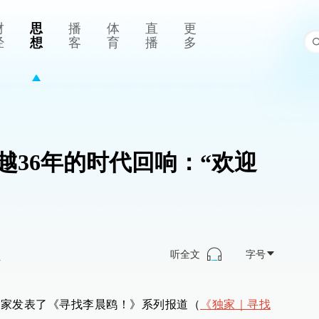
财
思
播
体
直
更
经
想
客
育
播
多
越36年的时代回响：“欢迎
听全文
字号
>
续独家发表了《寻找李晨鸥！》系列报道（
《独家｜寻找