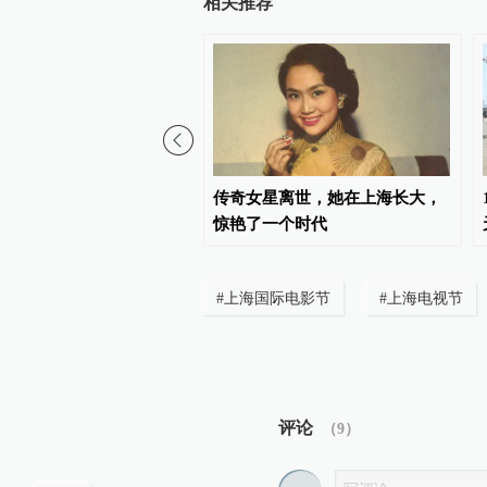
相关推荐
场任博冰：智能原生时代
传奇女星离世，她在上海长大，
临
惊艳了一个时代
#
上海国际电影节
#
上海电视节
评论
（
9
）