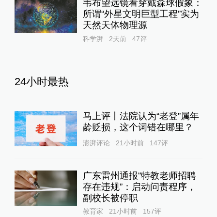
韦布望远镜看穿戴森球假象：
所谓“外星文明巨型工程”实为
天然天体物理源
科学湃
2天前
47
评
24小时最热
马上评丨法院认为“老登”属年
龄贬损，这个词错在哪里？
澎湃评论
21小时前
147
评
广东雷州通报“特教老师招聘
存在违规”：启动问责程序，
副校长被停职
教育家
21小时前
157
评