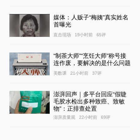
媒体：人贩子“梅姨”真实姓名
首曝光
直击现场
19小时前
65
评
“制茶大师”“烹饪大师”称号接
连作废，要解决的是什么问题
美数课
21小时前
37
评
澎湃回声｜多平台回应“假睫
毛胶水检出多种致癌、致敏
物”：正排查处置
澎湃质量观
22小时前
69
评