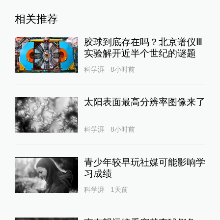
相关推荐
胶球到底存在吗？北京谱仪Ⅲ
实验解开近半个世纪的谜题
科学湃
8小时前
太阳表面最高分辨率图像来了
科学湃
8小时前
青少年较早玩社媒可能影响学
习成绩
科学湃
1天前