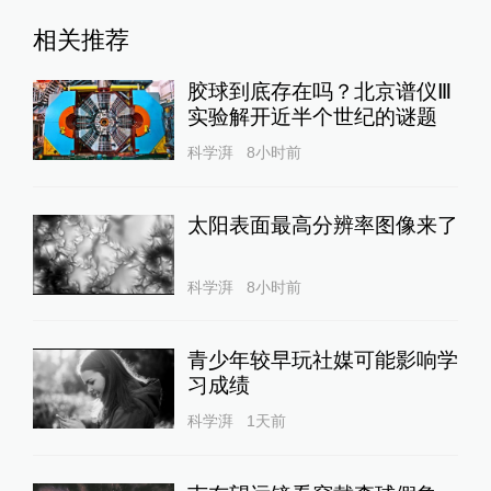
相关推荐
胶球到底存在吗？北京谱仪Ⅲ
实验解开近半个世纪的谜题
科学湃
8小时前
太阳表面最高分辨率图像来了
科学湃
8小时前
青少年较早玩社媒可能影响学
习成绩
科学湃
1天前