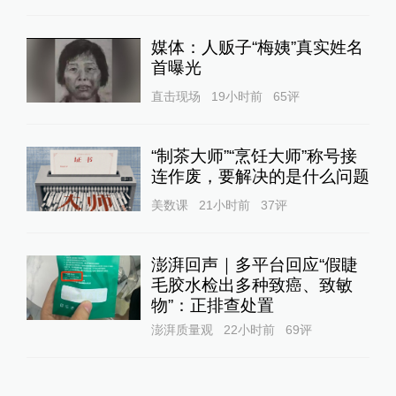
媒体：人贩子“梅姨”真实姓名
首曝光
直击现场
19小时前
65
评
“制茶大师”“烹饪大师”称号接
连作废，要解决的是什么问题
美数课
21小时前
37
评
澎湃回声｜多平台回应“假睫
毛胶水检出多种致癌、致敏
物”：正排查处置
澎湃质量观
22小时前
69
评