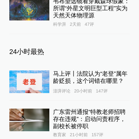
韦布望远镜看穿戴森球假象：
所谓“外星文明巨型工程”实为
天然天体物理源
科学湃
2天前
47
评
24小时最热
马上评丨法院认为“老登”属年
龄贬损，这个词错在哪里？
澎湃评论
20小时前
147
评
广东雷州通报“特教老师招聘
存在违规”：启动问责程序，
副校长被停职
教育家
21小时前
157
评