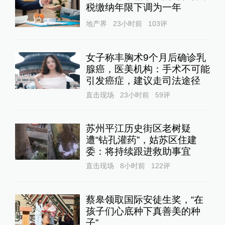
税缴纳年限下调为一年
地产界
23小时前
103
评
女子称丰胸术9个月后确诊乳
腺癌，医美机构：手术不可能
引发癌症，建议走司法途径
直击现场
23小时前
59
评
苏州平江历史街区老树疑
遭“钻孔灌药”，姑苏区住建
委：将持续跟进救助事宜
直击现场
8小时前
122
评
蔡皋领取国际安徒生奖，“在
孩子们心底种下真善美的种
子”