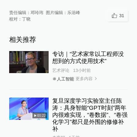
责任编辑：
邓玲玮
图片编辑：
乐浴峰
31
校对：
丁晓
相关推荐
专访｜“艺术家常以工程师没
想到的方式使用技术”
艺术评论
13小时前
更多内容
人工智能
复旦深度学习实验室主任陈
涛：具身智能“GPT时刻”两年
内很难实现，“卷数据”、“卷强
01:22
化学习”都只是外围的修修补
补