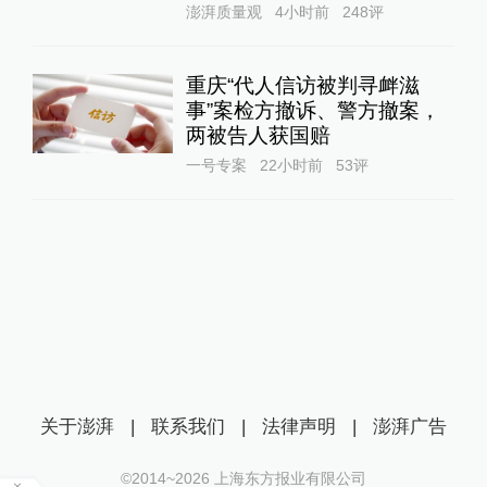
澎湃质量观
4小时前
248
评
重庆“代人信访被判寻衅滋
事”案检方撤诉、警方撤案，
两被告人获国赔
一号专案
22小时前
53
评
关于澎湃
|
联系我们
|
法律声明
|
澎湃广告
©2014~
2026
上海东方报业有限公司