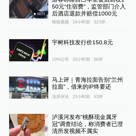
50元“住宿费”，监管部门介入
后酒店退款并赔偿1000元
00:19
锋线视频
18小时前
323
评
宇树科技发行价150.8元
10%公司
20小时前
56
评
马上评｜青海拉面告别“兰州
拉面”，借来的IP终要还
澎湃评论
23小时前
53
评
泸溪河发布“桃酥现金属牙
冠”调查结论，称消费者已澄
清所发视频不属实