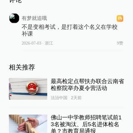
评论
有梦就追哦
不是变相考试，是打着这个名义在学校
补课
2026-07-03
∙ 浙江
9赞
相关推荐
最高检定点帮扶办联合云南省
检察院举办夏令营活动
法治中国
2天前
佛山一中学教师招聘笔试前1
3名被淘汰、后5名进体检名
单？市教育局通报