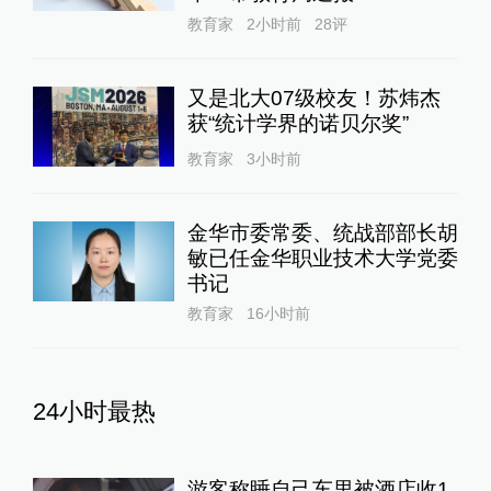
教育家
2小时前
28
评
又是北大07级校友！苏炜杰
获“统计学界的诺贝尔奖”
教育家
3小时前
金华市委常委、统战部部长胡
敏已任金华职业技术大学党委
书记
教育家
16小时前
24小时最热
游客称睡自己车里被酒店收1