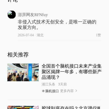
澎湃网友RFNfuy
非侵入式技术无创安全，是唯一正确的
发展方向。
2026-07-04
∙ 湖北
1赞
相关推荐
全国首个脑机接口未来产业集
聚区揭牌一年多，有哪些新产
品涌现？
浦江头条
3天前
更多内容
脑机接口
胶球到底存在吗？北京谱仪Ⅲ