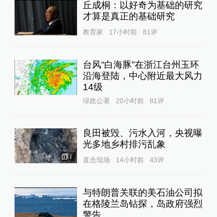
丘成桐：以好奇为基础的研究
才算是真正的基础研究
教育家
17小时前
81
评
台风“白海豚”在浙江台州玉环
沿海登陆，中心附近最大风力
14级
绿政公署
20小时前
81
评
良田被毁、污水入河，央视曝
光多地乡村排污乱象
1
直击现场
14小时前
43
评
与特朗普关联的美石油公司拟
在格陵兰岛钻探，岛政府强烈
警告