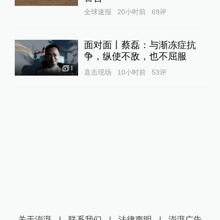
全球速报
20小时前
69
评
面对面丨蔡磊：与渐冻症抗
争，纵使不敌，也不屈服
1
直击现场
10小时前
53
评
关于澎湃
|
联系我们
|
法律声明
|
澎湃广告