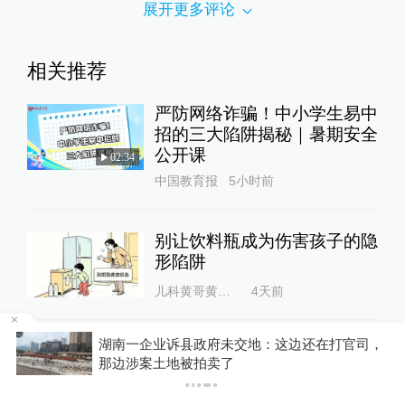
展开更多评论
相关推荐
严防网络诈骗！中小学生易中
招的三大陷阱揭秘｜暑期安全
公开课
02:34
中国教育报
5小时前
别让饮料瓶成为伤害孩子的隐
形陷阱
儿科黄哥黄医生
4天前
县政府未交地：这边还在打官司，
数学家张寿武：AI
数学家张寿武：AI的问题不是
被拍卖了
是怎么用、如何监管
用不用的问题，而是怎么用、
如何监管