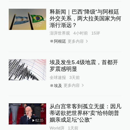
释新闻｜巴西“降级”与阿根廷
外交关系，两大拉美国家为何
渐行渐远？
澎湃世界观
4小时前
15
评
更多内容
阿根廷
埃及发生5.4级地震，首都开
罗震感明显
全球速报
3天前
更多内容
埃及
从白宫常客到孤立无援：因凡
蒂诺欲把世界杯“卖”给特朗普
姻亲成足坛“公敌”
02:35
World湃
1天前