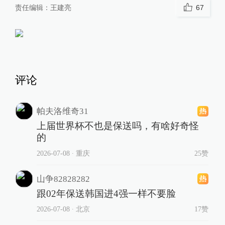
责任编辑：
王建亮
67
评论
帕夫洛维奇31
上届世界杯不也是保送吗，有啥好奇怪
的
2026-07-08
∙ 重庆
25赞
山争82828282
跟02年保送韩国进4强一样不要脸
2026-07-08
∙ 北京
17赞