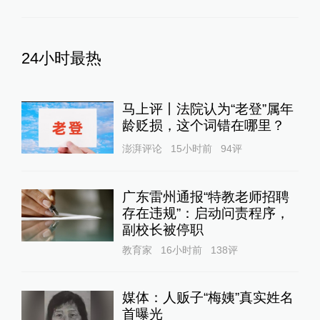
24小时最热
马上评丨法院认为“老登”属年
龄贬损，这个词错在哪里？
澎湃评论
15小时前
94
评
广东雷州通报“特教老师招聘
存在违规”：启动问责程序，
副校长被停职
教育家
16小时前
138
评
媒体：人贩子“梅姨”真实姓名
首曝光