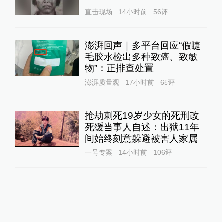
直击现场
14小时前
56
评
澎湃回声｜多平台回应“假睫
毛胶水检出多种致癌、致敏
物”：正排查处置
澎湃质量观
17小时前
65
评
抢劫刺死19岁少女的死刑改
死缓当事人自述：出狱11年
间始终刻意躲避被害人家属
一号专案
14小时前
106
评