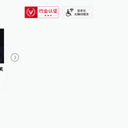
SIXTH TONE
奖
我国首次依托水上通信渠道推送
人类在农业兴起之初会
北极航道海冰预报
语言