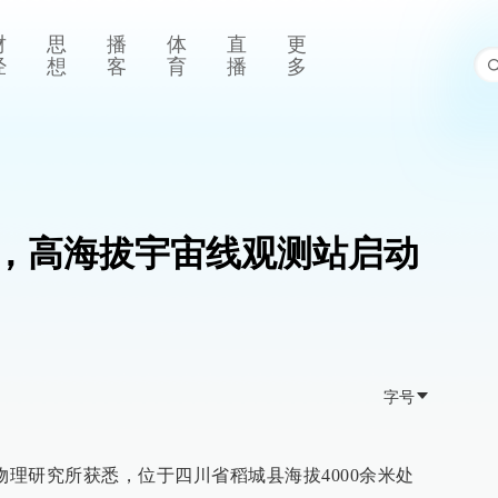
财
思
播
体
直
更
经
想
客
育
播
多
”，高海拔宇宙线观测站启动
字号
物理研究所获悉，位于四川省稻城县海拔4000余米处