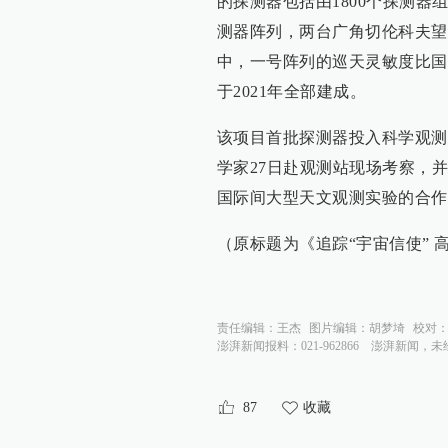
的探测器包括由1800个探测器
测器阵列，两台广角切伦科夫望
中，一号阵列的巡天灵敏度比国
于2021年全部建成。
该项目首批探测器投入科学观测
学家27日赴观测站现场考察，
国际间大型天文观测实验的合作
（原标题为《追踪“宇宙信使”
责任编辑：
王杰
图片编辑：
胡梦埼
校对
澎湃新闻报料：021-962866
澎湃新闻，未
87
收藏