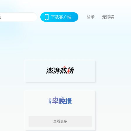
登录
下载客户端
无障碍
查看更多