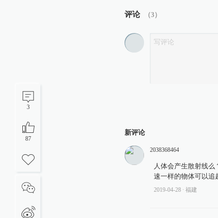
评论
（
3
）
3
新评论
87
2038368464
人体会产生散射线么
速一样的物体可以追
2019-04-28
∙ 福建