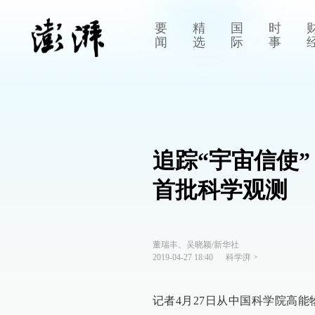
要
精
国
时
闻
选
际
事
追踪“宇宙信使
首批科学观测
董瑞丰、吴晓颖/新华社
2019-04-27 18:40
科学湃
>
记者4月27日从中国科学院高能