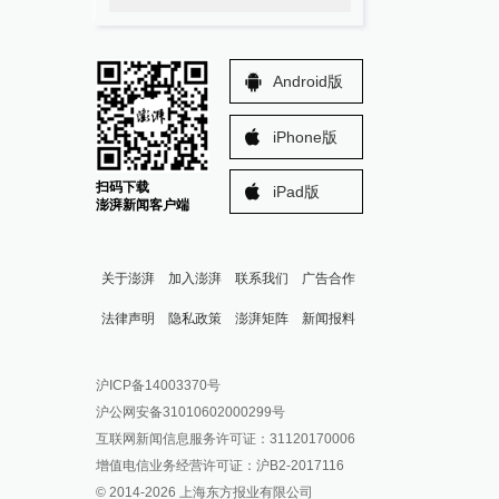
Android版
iPhone版
扫码下载
iPad版
澎湃新闻客户端
关于澎湃
加入澎湃
联系我们
广告合作
法律声明
隐私政策
澎湃矩阵
新闻报料
报料热线: 021-962866
澎湃新闻微博
沪ICP备14003370号
报料邮箱: news@thepaper.cn
澎湃新闻公众号
沪公网安备31010602000299号
澎湃新闻抖音号
互联网新闻信息服务许可证：31120170006
派生万物开放平台
增值电信业务经营许可证：沪B2-2017116
© 2014-
2026
上海东方报业有限公司
IP SHANGHAI