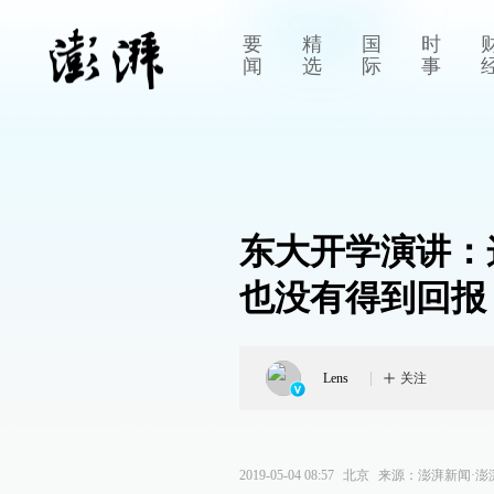
要
精
国
时
闻
选
际
事
东大开学演讲：
也没有得到回报
Lens
关注
2019-05-04 08:57
北京
来源：
澎湃新闻·澎