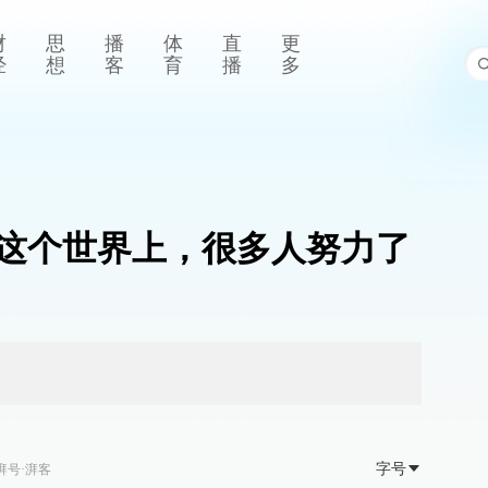
财
思
播
体
直
更
经
想
客
育
播
多
这个世界上，很多人努力了
字号
湃号·湃客