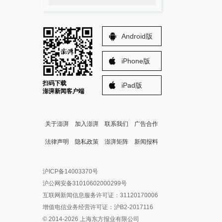
Android版
iPhone版
扫码下载
iPad版
澎湃新闻客户端
关于澎湃
加入澎湃
联系我们
广告合作
法律声明
隐私政策
澎湃矩阵
新闻报料
报料热线: 021-962866
澎湃新闻微博
沪ICP备14003370号
报料邮箱: news@thepaper.cn
澎湃新闻公众号
沪公网安备31010602000299号
澎湃新闻抖音号
互联网新闻信息服务许可证：31120170006
派生万物开放平台
增值电信业务经营许可证：沪B2-2017116
© 2014-
2026
上海东方报业有限公司
IP SHANGHAI