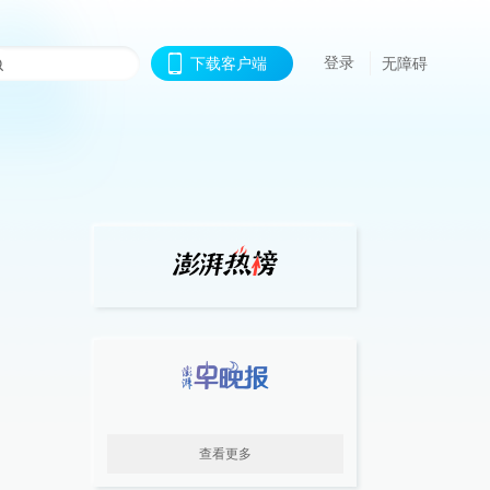
登录
下载客户端
无障碍
查看更多