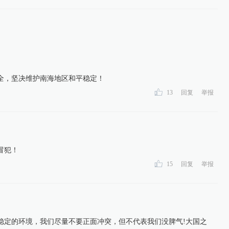
全，坚决维护南海地区和平稳定！
13
回复
举报
冒犯！
15
回复
举报
稳定的环境，我们尽量不要正面冲突，但不代表我们没脾气!大国之