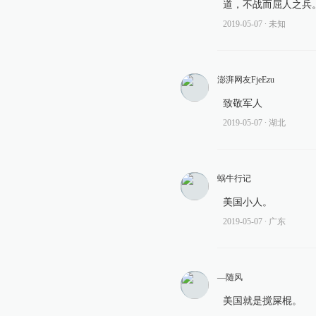
道，不战而屈人之兵
2019-05-07
∙ 未知
澎湃网友FjeEzu
致敬军人
2019-05-07
∙ 湖北
蜗牛行记
美国小人。
2019-05-07
∙ 广东
—随风
美国就是搅屎棍。