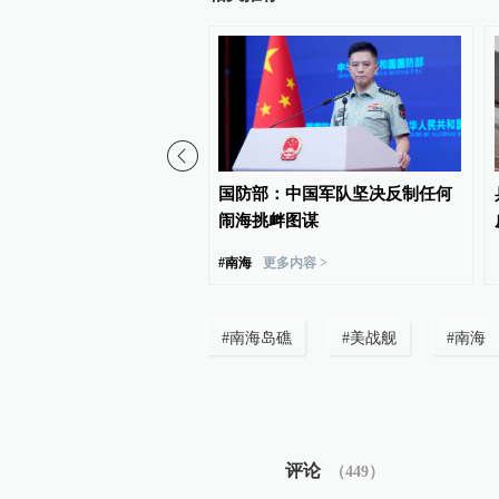
：日本“再军事化”妄动是
国防部：中国军队坚决反制任何
平稳定的真正威胁
闹海挑衅图谋
#
南海
更多内容 >
#
南海岛礁
#
美战舰
#
南海
评论
（
449
）