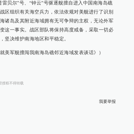
普雷贝尔”号、“钟云”号驱逐舰擅自进入中国南海岛礁
战区组织有关海空兵力，依法依规对美舰进行了识别
海诸岛及其附近海域拥有无可争辩的主权，无论外军
变这一事实。战区部队将保持高度戒备，采取一切必
，坚决维护南海地区和平稳定。
就美军舰擅闯我南海岛礁邻近海域发表谈话》）
经授权不得转载
我要举报