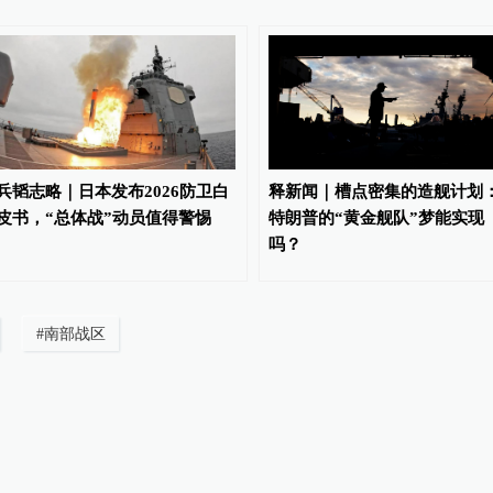
兵韬志略｜日本发布2026防卫白
释新闻｜槽点密集的造舰计划
皮书，“总体战”动员值得警惕
特朗普的“黄金舰队”梦能实现
吗？
#
南部战区