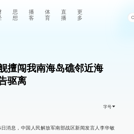
财
思
播
体
直
更
经
想
客
育
播
多
舰擅闯我南海岛礁邻近海
告驱离
字号
月6日消息，中国人民解放军南部战区新闻发言人李华敏