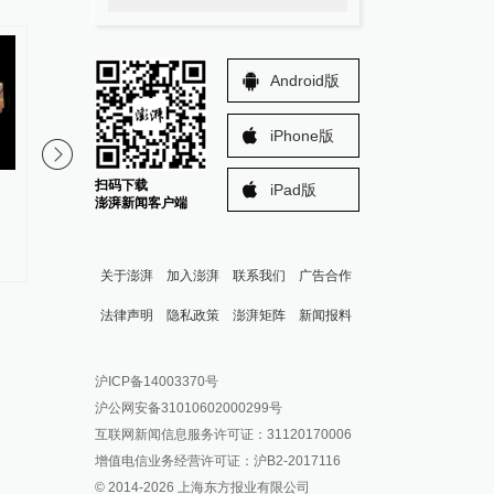
Android版
iPhone版
扫码下载
iPad版
：
技术派｜新攻击型核潜艇发展引
国防部：日本“再军事化
澎湃新闻客户端
发关注，“深海猎手”走向何方？
地区和平稳定的真正威
关于澎湃
加入澎湃
联系我们
广告合作
法律声明
隐私政策
澎湃矩阵
新闻报料
报料热线: 021-962866
澎湃新闻微博
沪ICP备14003370号
报料邮箱: news@thepaper.cn
澎湃新闻公众号
沪公网安备31010602000299号
澎湃新闻抖音号
互联网新闻信息服务许可证：31120170006
派生万物开放平台
增值电信业务经营许可证：沪B2-2017116
© 2014-
2026
上海东方报业有限公司
IP SHANGHAI