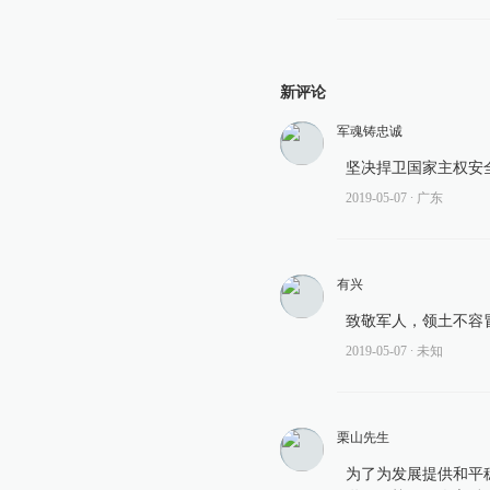
新评论
军魂铸忠诚
坚决捍卫国家主权安
2019-05-07
∙ 广东
有兴
致敬军人，领土不容
2019-05-07
∙ 未知
栗山先生
为了为发展提供和平