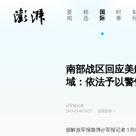
要
精
国
时
闻
选
际
事
南部战区回应美
域：依法予以警
@军报记者
2019-05-06 16:57
澎湃防务
>
据解放军报微博@军报记者 5