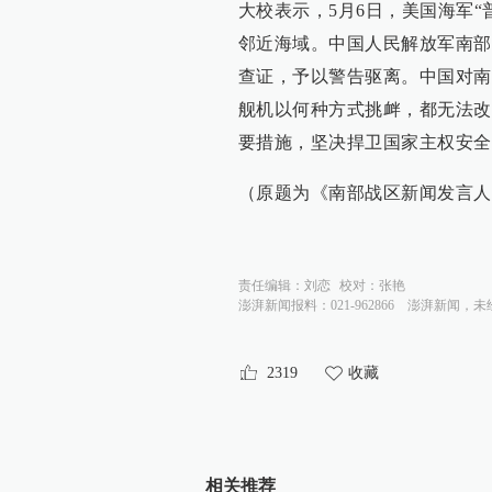
大校表示，5月6日，美国海军“
邻近海域。中国人民解放军南部
查证，予以警告驱离。中国对南
舰机以何种方式挑衅，都无法改
要措施，坚决捍卫国家主权安全
（原题为《南部战区新闻发言人
责任编辑：
刘恋
校对：
张艳
澎湃新闻报料：021-962866
澎湃新闻，未
2319
收藏
相关推荐