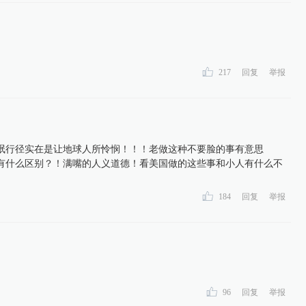
217
回复
举报
氓行径实在是让地球人所怜悯！！！老做这种不要脸的事有意思
有什么区别？！满嘴的人义道德！看美国做的这些事和小人有什么不
184
回复
举报
96
回复
举报