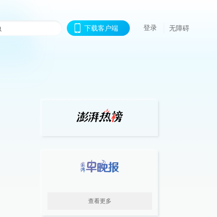
登录
下载客户端
无障碍
查看更多