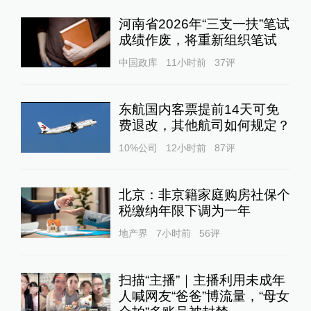
河南省2026年“三支一扶”笔试
成绩作废，将重新组织笔试
中国政库
11小时前
37
评
东航国内客票提前14天可免
费退改，其他航司如何规定？
10%公司
12小时前
87
评
北京：非京籍家庭购房社保个
税缴纳年限下调为一年
地产界
7小时前
56
评
扫描“主播”｜主播利用未成年
人喊网友“爸爸”博流量，“母女