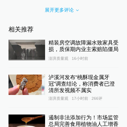
展开更多评论
相关推荐
精装房空调故障漏水致家具受
损，质保期内业主索赔陷僵局
澎湃质量观
16小时前
泸溪河发布“桃酥现金属牙
冠”调查结论，称消费者已澄
清所发视频不属实
澎湃质量观
17小时前
266
评
遏制非法添加行为！市场监管
总局完善食用植物油人工增香