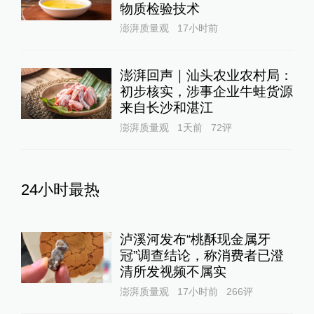
物质检验技术
澎湃质量观
17小时前
澎湃回声｜汕头农业农村局：
初步核实，涉事企业牛蛙货源
来自长沙和湛江
澎湃质量观
1天前
72
评
24小时最热
泸溪河发布“桃酥现金属牙
冠”调查结论，称消费者已澄
清所发视频不属实
澎湃质量观
17小时前
266
评