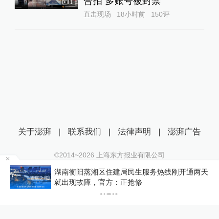
合拍”多账号被封禁
1
直击现场
18小时前
150
评
关于澎湃
|
联系我们
|
法律声明
|
澎湃广告
©2014~
2026
上海东方报业有限公司
沪ICP证：沪B2-20170116 | 沪ICP备14003370号
为
湖南衡阳蒸湘区住建局民生服务热线刚开通两天
互联网新闻信息服务许可证：31120170006
就出现故障，官方：正抢修
沪公网安备 31010602000299号