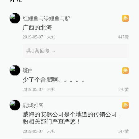
红鲤鱼与绿鲤鱼与驴
广西的北海
2019-05-07
∙ 未知
447赞
共
1
条回复
斑白
少了个合肥啊。。。。。
2019-05-07
∙ 未知
170赞
鹿城雅客
威海的安然公司是个地道的传销公司，
盼相关部门严查严惩！
2019-05-07
∙ 未知
147赞