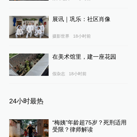
展讯｜巩乐：社区肖像
摄影世界
18小时前
在美术馆里，建一座花园
假杂志
18小时前
24小时最热
“梅姨”年龄超75岁？死刑适用
受限？律师解读