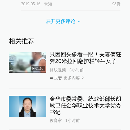
2019-05-16
∙ 未知
98赞
展开更多评论
相关推荐
只因回头多看一眼！夫妻俩狂
奔20米拉回翻护栏轻生女子
01:16
锋线视频
5小时前
更多内容
夫妻
金华市委常委、统战部部长胡
敏已任金华职业技术大学党委
书记
教育家
1小时前