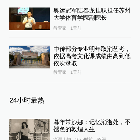
奥运冠军陆春龙挂职担任苏州
大学体育学院副院长
教育家
1天前
中传部分专业明年取消艺考，
依据高考文化课成绩由高到低
依次录取
教育家
1天前
24小时最热
暮年常沙娜：记忆消逝处，不
褪色的敦煌人生
澎湃人物
16小时前
69
评