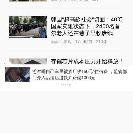
韩国“超高龄社会”切面：40℃
国家灾难状态下，2400名首
尔老人还在巷子里收废纸
澎湃世界观
17小时前
210
评
存储芯片成本压力开始释放！
余承东称所有手机都要大规模
浙
游客睡自己车里被酒店收150元“住宿费”，监管部
涨价，否则就是亏损销售
门介入后酒店退款并赔偿1000元
10%公司
13小时前
56
评
DeepSeek宣布大幅涨价，业
内人士预计V4 Pro正式版即
将发布
10%公司
14小时前
69
评