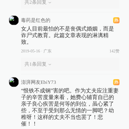
共
2
条回复
毒药是红色的
女人目前最怕的不是丧偶式婚姻，而是
诈尸式教育。此篇文章表现的淋漓精
致。
2019-05-16
∙ 广东
142赞
共
1
条回复
澎湃网友EbiY73
“恨铁不成钢”害的吧。作为丈夫应注重妻
子的辛苦度量来看，她费心辅育自已的
亲子良心疾苦是何等的到位，虽心紧了
些，不至于受到那么无情的一脚吧？幼
稚呀！这样的丈夫不当也罢了！悲
催！！