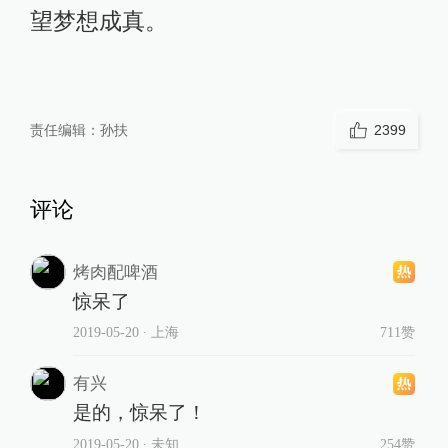
望梦想成真。
责任编辑：
孙扶
2399
评论
烤肉配啤酒
惊呆了
2019-05-20
∙ 上海
711赞
有兴
是的，惊呆了！
2019-05-20
∙ 未知
254赞