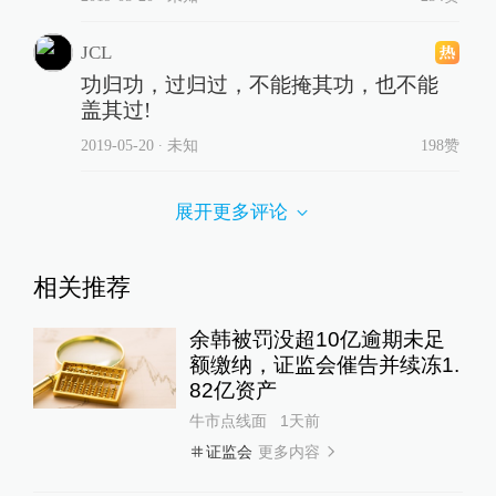
JCL
功归功，过归过，不能掩其功，也不能
盖其过!
2019-05-20
∙ 未知
198赞
展开更多评论
相关推荐
余韩被罚没超10亿逾期未足
额缴纳，证监会催告并续冻1.
82亿资产
牛市点线面
1天前
更多内容
证监会