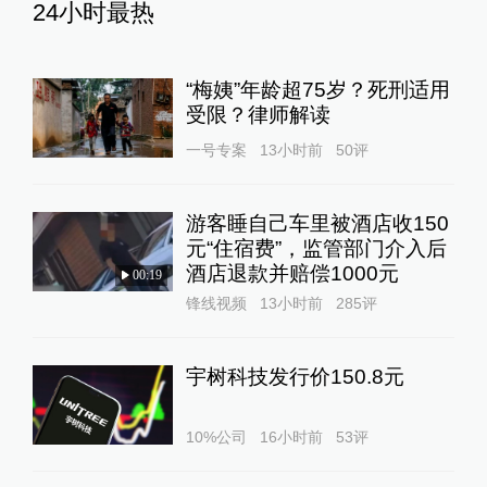
24小时最热
“梅姨”年龄超75岁？死刑适用
受限？律师解读
一号专案
13小时前
50
评
游客睡自己车里被酒店收150
元“住宿费”，监管部门介入后
酒店退款并赔偿1000元
00:19
锋线视频
13小时前
285
评
宇树科技发行价150.8元
10%公司
16小时前
53
评