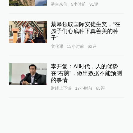
港台来信
5小时前
91
评
蔡皋领取国际安徒生奖，“在
孩子们心底种下真善美的种
子”
文化课
13小时前
62
评
李开复：AI时代，人的优势
在“右脑”，做出数据不能预测
的事情
财经上下游
17小时前
65
评