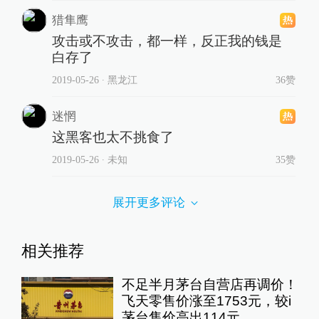
猎隼鹰
攻击或不攻击，都一样，反正我的钱是
白存了
2019-05-26
∙ 黑龙江
36赞
迷惘
这黑客也太不挑食了
2019-05-26
∙ 未知
35赞
展开更多评论
相关推荐
不足半月茅台自营店再调价！
飞天零售价涨至1753元，较i
茅台售价高出114元