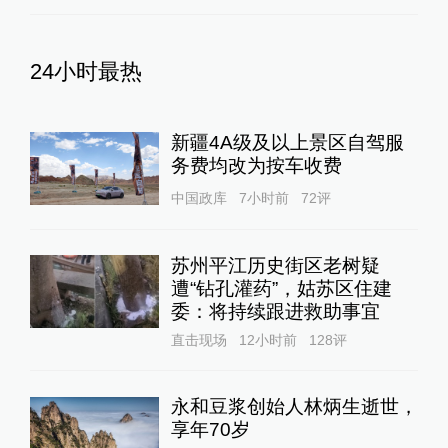
24小时最热
新疆4A级及以上景区自驾服
务费均改为按车收费
中国政库
7小时前
72
评
苏州平江历史街区老树疑
遭“钻孔灌药”，姑苏区住建
委：将持续跟进救助事宜
直击现场
12小时前
128
评
永和豆浆创始人林炳生逝世，
享年70岁