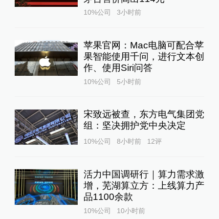
10%公司
3小时前
苹果官网：Mac电脑可配合苹
果智能使用千问，进行文本创
作、使用Siri问答
10%公司
5小时前
宋致远被查，东方电气集团党
组：坚决拥护党中央决定
10%公司
8小时前
12
评
活力中国调研行｜算力需求激
增，芜湖算立方：上线算力产
品1100余款
10%公司
10小时前