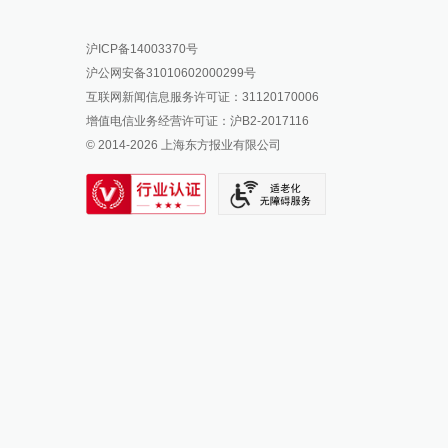
报料热线: 021-962866
澎湃新闻微博
沪ICP备14003370号
报料邮箱: news@thepaper.cn
澎湃新闻公众号
沪公网安备31010602000299号
澎湃新闻抖音号
互联网新闻信息服务许可证：31120170006
派生万物开放平台
增值电信业务经营许可证：沪B2-2017116
© 2014-
2026
上海东方报业有限公司
IP SHANGHAI
SIXTH TONE