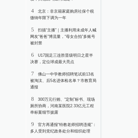
4
北京：非京籍家庭购房社保个税
缴纳年限下调为一年
5
扫描“主播”｜主播利用未成年人喊
网友“爸爸”博流量，“母女合拍”多账号
被封禁
6
U17国足三连胜晋级明日之星半
决赛，定位球成最大亮点
7
佛山一中学教师招聘笔试前13名
被淘汰、后5名进体检名单？市教育局
通报
8
300万元行贿、“定制”标书、现场
厕所协商，河南某医院2.33亿元工程
串标案细节披露
9
官方再通报“特教老师招聘违规”：
多人受到党纪政务处分和组织处理