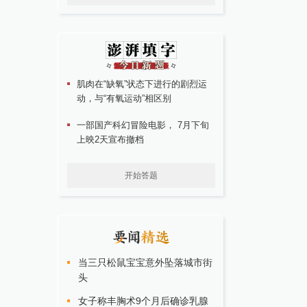
肌肉在“缺氧”状态下进行的剧烈运
动，与“有氧运动”相区别
一部国产科幻冒险电影， 7月下旬
上映2天宣布撤档
开始答题
当三只松鼠宝宝意外坠落城市街
头
女子称丰胸术9个月后确诊乳腺