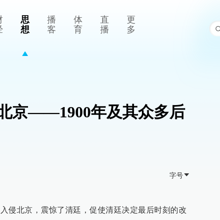
财
思
播
体
直
更
经
想
客
育
播
多
北京——1900年及其众多后
字号
军队入侵北京，震惊了清廷，促使清廷决定最后时刻的改