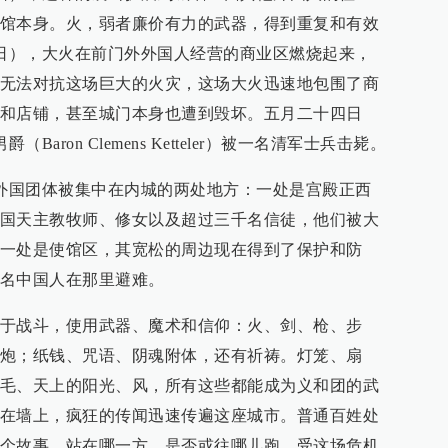
馆本身。火，弱者廉价有力的武器，得到重复和有效
6日），大火在前门外外国人经营的商业区燃烧起来，
无法对抗这场巨大的火灾，这场大火迅速地包围了商
和店铺，甚至城门本身也遭到毁坏。五月二十四日
aron Clemens Ketteler）被一名清军士兵击毙。
，外国团体被集中在内城的两处地方：一处是宫殿正西
国天主教牧师、修女以及超过三千名信徒，他们被大
一处是使馆区，其宽松的周边现在得到了保护和防
名中国人在那里避难。
于战斗，使用武器、魔术和信仰：火、剑、枪、步
炮；纸钱、咒语、阴魂附体，还有祈祷。灯笼、扇
毛、天上的阳光、风，所有这些都能成为义和团的武
在墙上，疯狂的传闻迅速传遍这座城市。普通百姓处
个故事，站在哪一方，是否或往哪儿跑。受这场危机