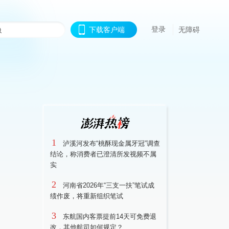
登录
下载客户端
无障碍
1
泸溪河发布“桃酥现金属牙冠”调查
结论，称消费者已澄清所发视频不属
实
2
河南省2026年“三支一扶”笔试成
绩作废，将重新组织笔试
3
东航国内客票提前14天可免费退
改，其他航司如何规定？