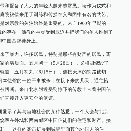
带和配备了大刀的年轻人越来越常见。坛作为仪式和
庭院被借来用于训练和传授在义和团中有名的武艺。
是对宗教的关注始终是重要的。来自1900年早期的一
教的存在，佛教的神灵受到压迫并把我们的圣人推到了
和中国基督徒身上。
来了暴力，许多居民，特别是那些有财产的居民，离
家的墙后面。五月初一（5月28日），义和团烧毁了
轨道；五月初九（6月5日），连接天津的铁路被切
，日本使馆的一位干事被杀；在接下来的几天，通往恰
被切断。来自北京附近受到惊吓的传教士带着中国信
们直接迁入更安全的使馆。
和团显示了其与当地社会的某种熟悉，一个人会与北京
烧毁在外城和西南郊区中国信徒们的住宅和财产。接
15日），这样的袭击扩展到城墙里面其他外国人的住