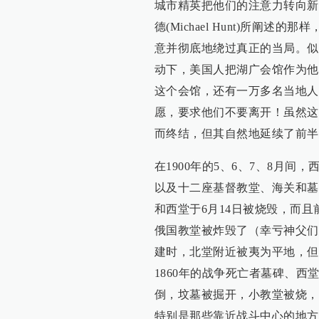
城市精英把他们的注意力转向新
德(Michael Hunt)所
意并彻底地绕过真正的当局。似
动下，美国人把湖广会馆作为他们
这个会馆，还有一万多名当地人
愿，要求他们不要离开！虽然这
而终结，但其自然地延续了前半
在1900年的5、6、7、8月
以及十二座基督教堂、海关和墓
和西堂于6月14日被烧毁，而
俄国教堂被炸毁了（幸亏神父们
建时，北堂附近被夷为平地，但
1860年的战争死亡者墓碑、
倒，坟墓被掘开，小教堂被烧，
特别是那些靠近战斗中心的地方