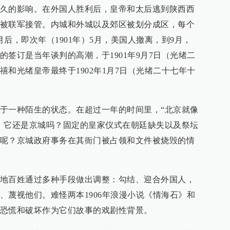
久的影响。在外国人胜利后，皇帝和太后逃到陕西西
被联军接管。内城和外城以及郊区被划分成区，每个
后，即次年（1901年）5月，美国人撤离，到9月，
签订是当年谈判的高潮，于1901年9月7日（光绪二
和光绪皇帝最终于1902年1月7日（光绪二十七年十
于一种陌生的状态。在超过一年的时间里，“北京就像
。它还是京城吗？固定的皇家仪式在朝廷缺失以及祭坛
呢？京城政府事务在其衙门被占领和文件被烧毁的情
地百姓通过多种手段做出调整：勾结、迎合外国人，
、蔑视他们。难怪两本1906年浪漫小说《情海石》和
恐慌和破坏作为它们故事的戏剧性背景。