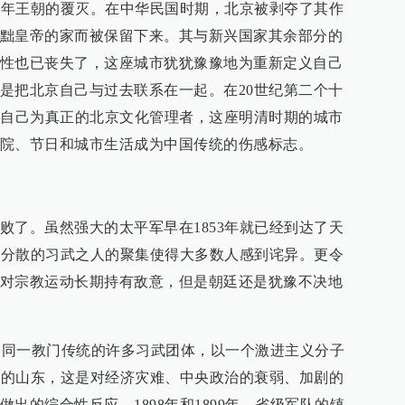
11年王朝的覆灭。在中华民国时期，北京被剥夺了其作
黜皇帝的家而被保留下来。其与新兴国家其余部分的
性也已丧失了，这座城市犹犹豫豫地为重新定义自己
是把北京自己与过去联系在一起。在20世纪第二个十
们自己为真正的北京文化管理者，这座明清时期的城市
院、节日和城市生活成为中国传统的伤感标志。
败了。虽然强大的太平军早在1853年就已经到达了天
代，分散的习武之人的聚集使得大多数人感到诧异。更令
对宗教运动长期持有敌意，但是朝廷还是犹豫不决地
起义的同一教门传统的许多习武团体，以一个激进主义分子
年代的山东，这是对经济灾难、中央政治的衰弱、加剧的
出的综合性反应。1898年和1899年，省级军队的镇