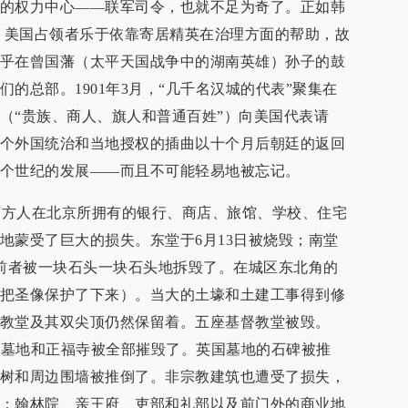
的权力中心——联军司令，也就不足为奇了。正如韩
阐述的那样，美国占领者乐于依靠寄居精英在治理方面的帮助，故
乎在曾国藩（太平天国战争中的湖南英雄）孙子的鼓
的总部。1901年3月，“几千名汉城的代表”聚集在
（“贵族、商人、旗人和普通百姓”）向美国代表请
个外国统治和当地授权的插曲以十个月后朝廷的返回
个世纪的发展——而且不可能轻易地被忘记。
间，西方人在北京所拥有的银行、商店、旅馆、学校、住宅
地蒙受了巨大的损失。东堂于6月13日被烧毁；南堂
且前者被一块石头一块石头地拆毁了。在城区东北角的
把圣像保护了下来）。当大的土壕和土建工事得到修
教堂及其双尖顶仍然保留着。五座基督教堂被毁。
西堂墓地和正福寺被全部摧毁了。英国墓地的石碑被推
树和周边围墙被推倒了。非宗教建筑也遭受了损失，
：翰林院、亲王府、吏部和礼部以及前门外的商业地