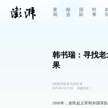
要
精
国
时
闻
选
际
事
韩书瑞：寻找老
果
[美]韩书瑞 著 孔祥文 译
2019-06-18 17:59
私家历史
>
1900年，农民起义军和外国