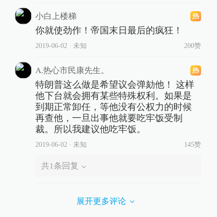
小白上楼梯
你就使劲作！帝国末日最后的疯狂！
2019-06-02
∙ 未知
200赞
A.热心市民康先生。
特朗普这么做是希望议会弹劾他！ 这样
他下台就会拥有某些特殊权利。如果是
到期正常卸任，等他没有公权力的时候
再查他，一旦出事他就要吃牢饭受制
裁。所以我建议他吃牢饭。
2019-06-02
∙ 未知
145赞
共
1
条回复
展开更多评论