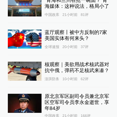
“青海和兰州在抢一碗面？”青
海媒体：这种说法，格局小了
中国政库
21小时前
81
评
蓝厅观察丨被中方反制的7家
美国实体有何来头？
全球速报
20小时前
37
评
核观察｜美欲用战术核武器对
抗中俄，弹药不足核武来凑？
澎湃防务
10小时前
62
评
原北京军区副司令员兼北京军
区空军司令员李永金逝世，享
年84岁
中国政库
21小时前
166
评