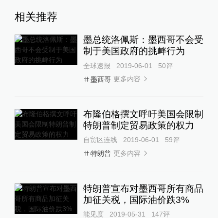
相关推荐
墨总统洛佩斯：墨西哥不会受
制于美国政府的挑衅行为
全球速报
2019-06-01
50
评
更多内容
墨西哥
布隆伯格撰文呼吁美国会限制
特朗普制定贸易政策的权力
自贸区连线
2019-06-01
59
评
更多内容
特朗普
特朗普宣布对墨西哥所有商品
加征关税，国际油价跌3%
能见度
2019-05-31
147
评