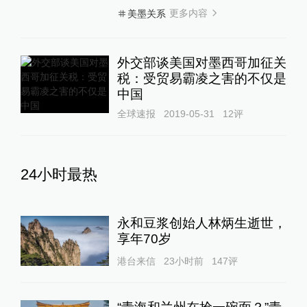
更多内容
美墨关系
外交部谈美国对墨西哥加征关
税：受贸易霸凌之害的不仅是
中国
全球速报
2019-05-31
12
评
24小时最热
永和豆浆创始人林炳生逝世，
享年70岁
港台来信
23小时前
147
评