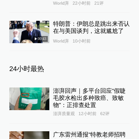
World湃
22小时前
21
评
特朗普：伊朗总是跳出来否认
在与美国谈判，这就尴尬了
00:43
World湃
10小时前
24小时最热
澎湃回声｜多平台回应“假睫
毛胶水检出多种致癌、致敏
物”：正排查处置
澎湃质量观
12小时前
62
评
广东雷州通报“特教老师招聘