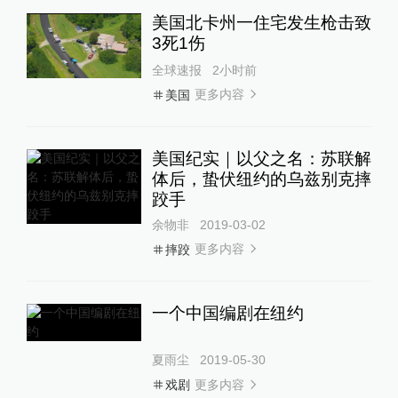
美国北卡州一住宅发生枪击致
3死1伤
全球速报
2小时前
更多内容
美国
美国纪实｜以父之名：苏联解
体后，蛰伏纽约的乌兹别克摔
跤手
余物非
2019-03-02
更多内容
摔跤
一个中国编剧在纽约
夏雨尘
2019-05-30
更多内容
戏剧