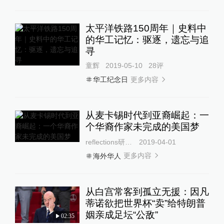
太平洋铁路150周年｜史料中
的华工记忆：驱逐，遗忘与追
寻
童辉
2019-05-10
28
评
更多内容
华工纪念日
从麦卡锡时代到亚裔崛起：一
个华裔作家未完成的美国梦
reflections研究室
2019-04-01
更多内容
海外华人
从白宫常客到孤立无援：因凡
蒂诺欲把世界杯“卖”给特朗普
姻亲成足坛“公敌”
02:35