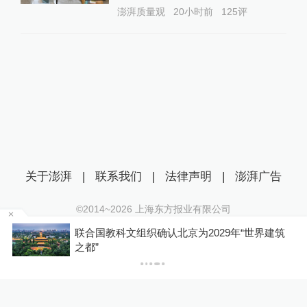
澎湃质量观
20小时前
125
评
关于澎湃
|
联系我们
|
法律声明
|
澎湃广告
©2014~
2026
上海东方报业有限公司
沪ICP证：沪B2-20170116 | 沪ICP备14003370号
筑
伊朗副外长：霍尔木兹海峡新安排将关闭临时航
互联网新闻信息服务许可证：31120170006
道
沪公网安备 31010602000299号