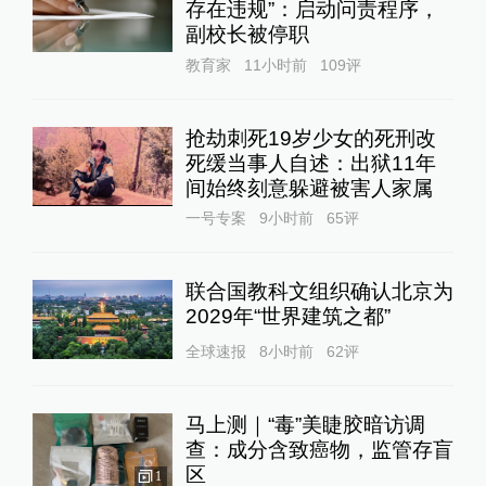
存在违规”：启动问责程序，
副校长被停职
教育家
11小时前
109
评
抢劫刺死19岁少女的死刑改
死缓当事人自述：出狱11年
间始终刻意躲避被害人家属
一号专案
9小时前
65
评
联合国教科文组织确认北京为
2029年“世界建筑之都”
全球速报
8小时前
62
评
马上测｜“毒”美睫胶暗访调
查：成分含致癌物，监管存盲
区
1