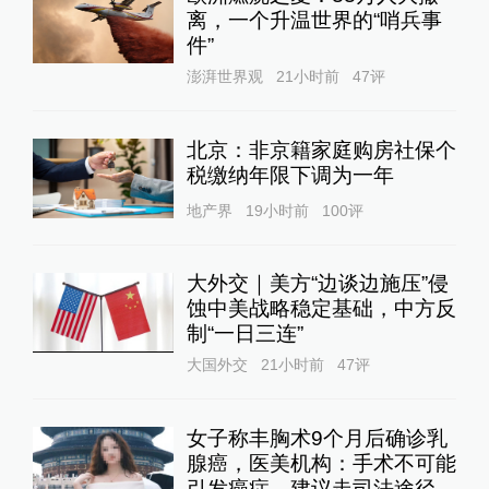
离，一个升温世界的“哨兵事
件”
澎湃世界观
21小时前
47
评
北京：非京籍家庭购房社保个
税缴纳年限下调为一年
地产界
19小时前
100
评
大外交｜美方“边谈边施压”侵
蚀中美战略稳定基础，中方反
制“一日三连”
大国外交
21小时前
47
评
女子称丰胸术9个月后确诊乳
腺癌，医美机构：手术不可能
引发癌症，建议走司法途径