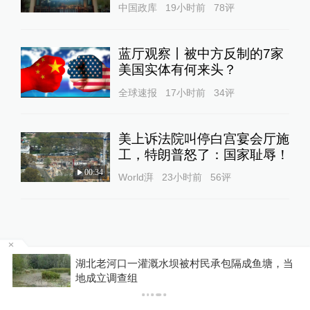
中国政库
19小时前
78
评
蓝厅观察丨被中方反制的7家
美国实体有何来头？
全球速报
17小时前
34
评
美上诉法院叫停白宫宴会厅施
工，特朗普怒了：国家耻辱！
00:34
World湃
23小时前
56
评
雨
湖北老河口一灌溉水坝被村民承包隔成鱼塘，当
关于澎湃
|
联系我们
|
法律声明
|
澎湃广告
地成立调查组
©2014~
2026
上海东方报业有限公司