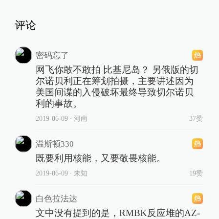
评论
密码忘了
网飞你敢不敢拍 比基尼岛？ 另俄版的切
尔诺贝利正在筹划拍摄，主要讲述因为
美国间谍的入侵破坏最终导致切尔诺贝
利的事故。
2019-06-09
∙ 河南
37赞
温斯顿330
既要利用核能，又要敬畏核能。
2019-06-09
∙ 未知
19赞
白色拉法达
文中没有提到的是，RMBK反应堆的AZ-