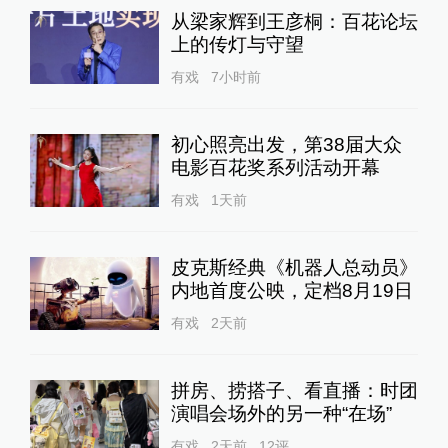
从梁家辉到王彦桐：百花论坛
上的传灯与守望
有戏
7小时前
初心照亮出发，第38届大众
电影百花奖系列活动开幕
有戏
1天前
皮克斯经典《机器人总动员》
内地首度公映，定档8月19日
有戏
2天前
拼房、捞搭子、看直播：时团
演唱会场外的另一种“在场”
有戏
2天前
12
评