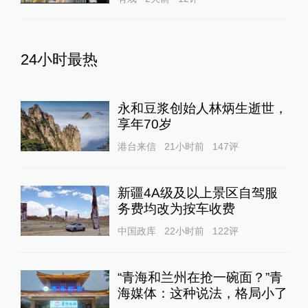
24小时最热
永和豆浆创始人林炳生逝世，
享年70岁
港台来信
21小时前
147
评
新疆4A级及以上景区自驾服
务费均改为按车收费
中国政库
22小时前
122
评
“青海和兰州在抢一碗面？”青
海媒体：这种说法，格局小了