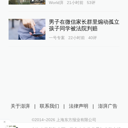
00:34
World湃
21小时前
53
评
男子在微信家长群里煽动孤立
孩子同学被法院判赔
一号专案
22小时前
40
评
关于澎湃
|
联系我们
|
法律声明
|
澎湃广告
©2014~
2026
上海东方报业有限公司
沪ICP证：沪B2-20170116 | 沪ICP备14003370号