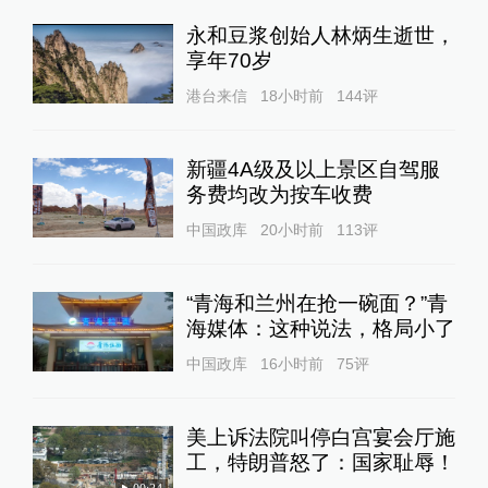
永和豆浆创始人林炳生逝世，
享年70岁
港台来信
18小时前
144
评
新疆4A级及以上景区自驾服
务费均改为按车收费
中国政库
20小时前
113
评
“青海和兰州在抢一碗面？”青
海媒体：这种说法，格局小了
中国政库
16小时前
75
评
美上诉法院叫停白宫宴会厅施
工，特朗普怒了：国家耻辱！