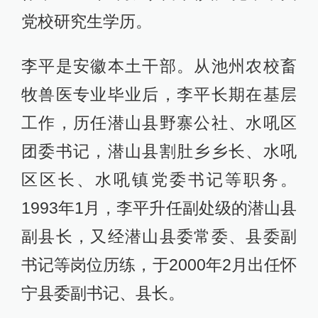
党校研究生学历。
李平是安徽本土干部。从池州农校畜
牧兽医专业毕业后，李平长期在基层
工作，历任潜山县野寨公社、水吼区
团委书记，潜山县割肚乡乡长、水吼
区区长、水吼镇党委书记等职务。
1993年1月，李平升任副处级的潜山县
副县长，又经潜山县委常委、县委副
书记等岗位历练，于2000年2月出任怀
宁县委副书记、县长。