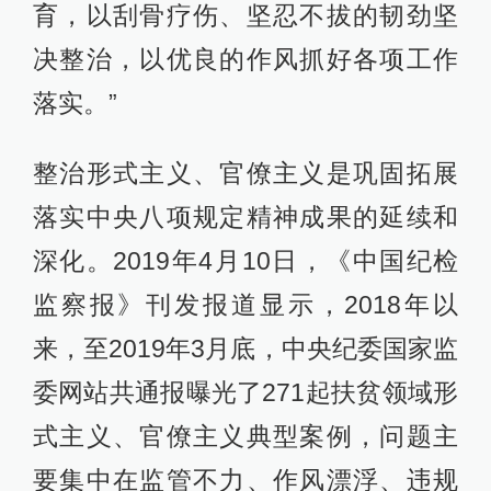
育，以刮骨疗伤、坚忍不拔的韧劲坚
决整治，以优良的作风抓好各项工作
落实。”
整治形式主义、官僚主义是巩固拓展
落实中央八项规定精神成果的延续和
深化。2019年4月10日，《中国纪检
监察报》刊发报道显示，2018年以
来，至2019年3月底，中央纪委国家监
委网站共通报曝光了271起扶贫领域形
式主义、官僚主义典型案例，问题主
要集中在监管不力、作风漂浮、违规