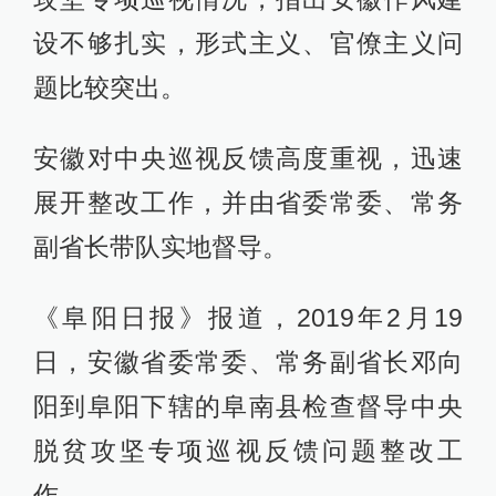
设不够扎实，形式主义、官僚主义问
题比较突出。
安徽对中央巡视反馈高度重视，迅速
展开整改工作，并由省委常委、常务
副省长带队实地督导。
《阜阳日报》报道，2019年2月19
日，安徽省委常委、常务副省长邓向
阳到阜阳下辖的阜南县检查督导中央
脱贫攻坚专项巡视反馈问题整改工
作。