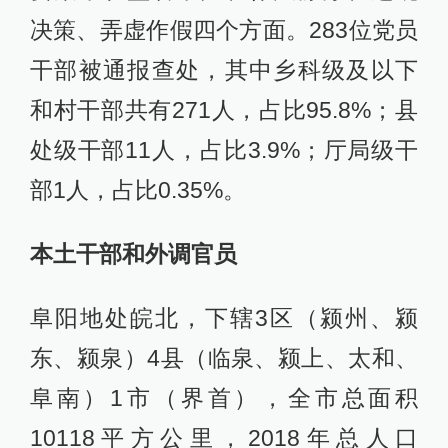
决策、弄虚作假四个方面。283位党员
干部被通报查处，其中乡科级及以下
和村干部共有271人，占比95.8%；县
处级干部11人，占比3.9%；厅局级干
部1人，占比0.35%。
本土干部和外调官员
阜阳地处皖北，下辖3区（颍州、颍
东、颍泉）4县（临泉、颍上、太和、
阜南）1市（界首），全市总面积
10118平方公里，2018年总人口