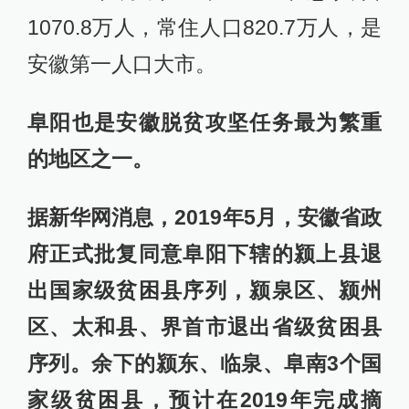
1070.8万人，常住人口820.7万人，是
安徽第一人口大市。
阜阳也是安徽脱贫攻坚任务最为繁重
的地区之一。
据新华网消息，2019年5月，安徽省政
府正式批复同意阜阳下辖的颍上县退
出国家级贫困县序列，颍泉区、颍州
区、太和县、界首市退出省级贫困县
序列。余下的颍东、临泉、阜南3个国
家级贫困县，预计在2019年完成摘