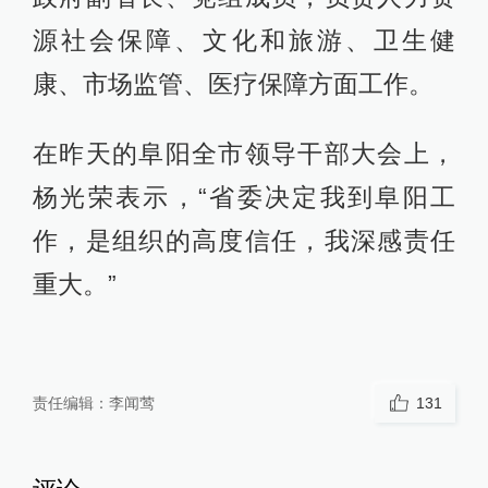
源社会保障、文化和旅游、卫生健
康、市场监管、医疗保障方面工作。
在昨天的阜阳全市领导干部大会上，
杨光荣表示，“省委决定我到阜阳工
作，是组织的高度信任，我深感责任
重大。”
责任编辑：
李闻莺
131