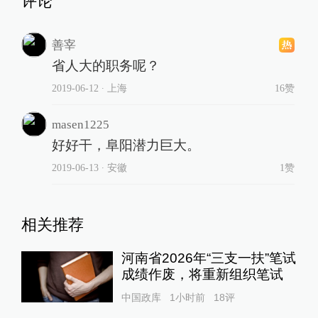
评论
善宰
省人大的职务呢？
2019-06-12
∙ 上海
16赞
masen1225
好好干，阜阳潜力巨大。
2019-06-13
∙ 安徽
1赞
相关推荐
河南省2026年“三支一扶”笔试
成绩作废，将重新组织笔试
中国政库
1小时前
18
评