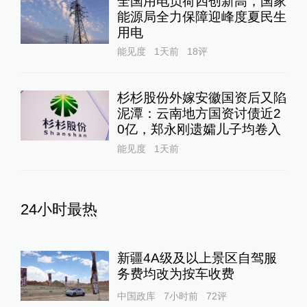
全国用电负荷四创新高，国家
能源局全力保障迎峰度夏民生
用电
能见度
1天前
18
评
杉杉股份外嫁安徽国资后又陷
泥潭：云南地方国资讨债近2
0亿，郑永刚遗孀儿子均卷入
能见度
1天前
24小时最热
新疆4A级及以上景区自驾服
务费均改为按车收费
中国政库
7小时前
72
评