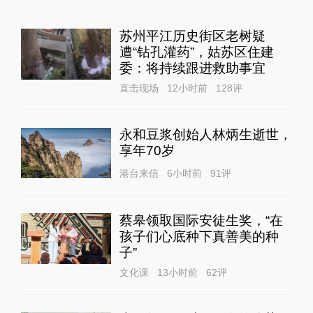
苏州平江历史街区老树疑
遭“钻孔灌药”，姑苏区住建
委：将持续跟进救助事宜
直击现场
12小时前
128
评
永和豆浆创始人林炳生逝世，
享年70岁
港台来信
6小时前
91
评
蔡皋领取国际安徒生奖，“在
孩子们心底种下真善美的种
子”
文化课
13小时前
62
评