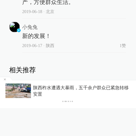
产，方便群众生活。
2019-06-18
∙ 北京
小兔兔
新的发展！
2019-06-17
∙ 陕西
1赞
相关推荐
原总参军训部副部长陈有元将
陕西柞水遭遇大暴雨，五千余户群众已紧急转移
军逝世，享年82岁
P
安置
中国政库
9小时前
河北馆陶拆除机关大院围墙引
关注，当地回应：方便群众停
车