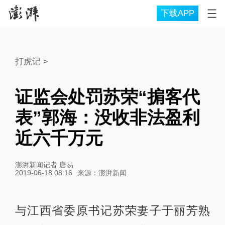
下载APP
打虎记
>
证监会处罚苏荣“掮客代
表”郭海：没收非法盈利
近六千万元
澎湃新闻记者 唐易
2019-06-18 08:16
来源：
澎湃新闻
与江西省委原书记苏荣妻子于丽芳熟