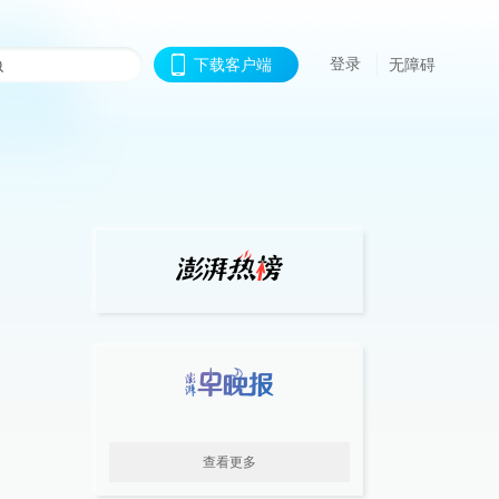
登录
下载客户端
无障碍
查看更多