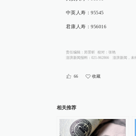
中英人寿：95545
君康人寿：956016
责任编辑：
郑景昕
校对：
张艳
澎湃新闻报料：021-962866
澎湃新闻，未
66
收藏
相关推荐