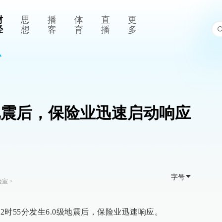
财
思
播
体
直
更
经
想
客
育
播
多
级地震后，保险业迅速启动响应
字号
验室
>
2时55分发生6.0级地震后，保险业迅速响应。