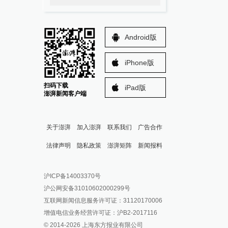
Android版
iPhone版
扫码下载
iPad版
澎湃新闻客户端
关于澎湃
加入澎湃
联系我们
广告合作
法律声明
隐私政策
澎湃矩阵
新闻报料
报料热线: 021-962866
澎湃新闻微博
沪ICP备14003370号
报料邮箱: news@thepaper.cn
澎湃新闻公众号
沪公网安备31010602000299号
澎湃新闻抖音号
互联网新闻信息服务许可证：31120170006
派生万物开放平台
增值电信业务经营许可证：沪B2-2017116
© 2014-
2026
上海东方报业有限公司
IP SHANGHAI