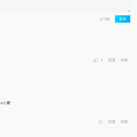
发表
4
回复
举报
の 䬛
回复
举报