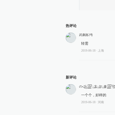
热评论
武康路2号
转需
2019-06-18
∙ 上海
新评论
の꧁꫞꯭戈꯭尔꯭泰꫞꧂
一个个，好样的
2019-06-18
∙ 河南