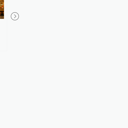
内地居民买香港保险收益要缴
内地居民的香港保险收
税？税务总局回应：并非新政，
税？香港保监局回应：
更不是专门针对香港保险市场，
一直存在，不用过度解
无需过度解读