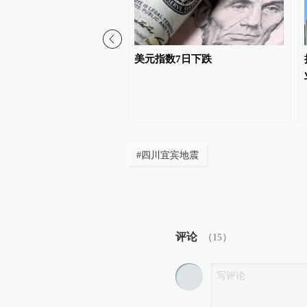
民的香港保险收益要缴
美元指数7日下跌
港保监局回应：相关要求
在，不用过度解读
#
四川宜宾地震
评论
（
15
）