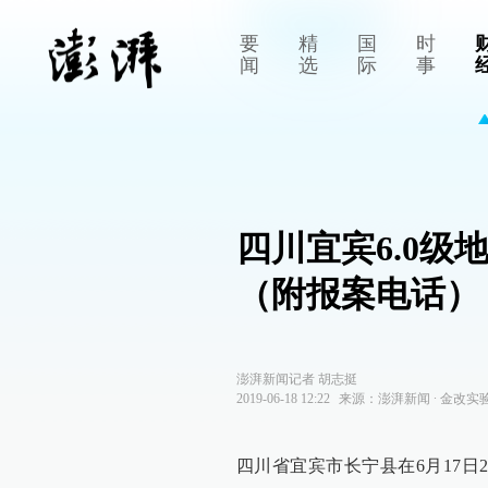
要
精
国
时
闻
选
际
事
四川宜宾6.0
（附报案电话）
澎湃新闻记者 胡志挺
2019-06-18 12:22
来源：
澎湃新闻
∙
金改实
四川省宜宾市长宁县在6月17日2