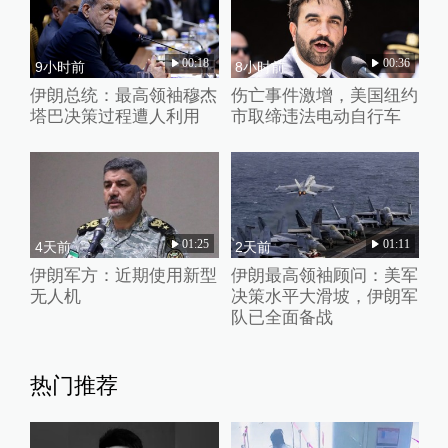
00:18
00:36
9小时前
8小时前
伊朗总统：最高领袖穆杰
伤亡事件激增，美国纽约
塔巴决策过程遭人利用
市取缔违法电动自行车
01:25
01:11
4天前
2天前
伊朗军方：近期使用新型
伊朗最高领袖顾问：美军
无人机
决策水平大滑坡，伊朗军
队已全面备战
热门推荐