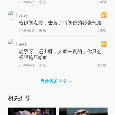
2019-06-21
∙ 浙江
386赞
Jerry
给伊朗点赞，击落了特朗普的嚣张气焰
2019-06-21
∙ 未知
285赞
吴歌
动手呀，还击呀，人家来真的，你只会
极限施压哈哈
2019-06-21
∙ 浙江
195赞
展开更多评论
相关推荐