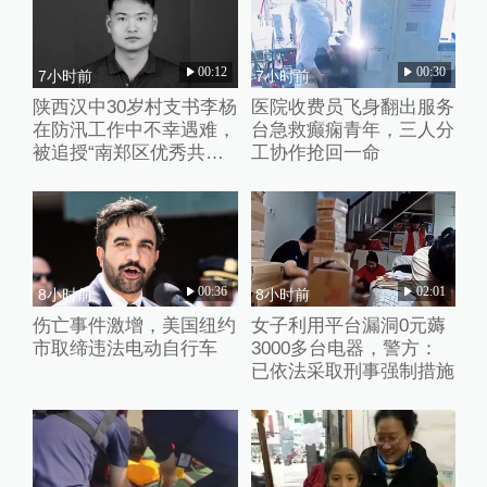
00:12
00:30
7小时前
7小时前
陕西汉中30岁村支书李杨
医院收费员飞身翻出服务
在防汛工作中不幸遇难，
台急救癫痫青年，三人分
被追授“南郑区优秀共产
工协作抢回一命
党员”称号
00:36
02:01
8小时前
8小时前
伤亡事件激增，美国纽约
女子利用平台漏洞0元薅
市取缔违法电动自行车
3000多台电器，警方：
已依法采取刑事强制措施