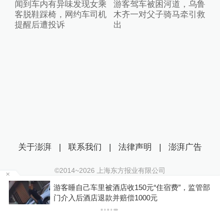
闻到车内有异味发现女乘
游客驾车被困河道，乌鲁
客脱鞋踩椅，网约车司机
木齐一对父子骑马牵引救
提醒后遭投诉
出
关于澎湃
|
联系我们
|
法律声明
|
澎湃广告
©2014~
2026
上海东方报业有限公司
沪ICP证：沪B2-20170116 | 沪ICP备14003370号
浙
游客睡自己车里被酒店收150元“住宿费”，监管部
互联网新闻信息服务许可证：31120170006
门介入后酒店退款并赔偿1000元
沪公网安备 31010602000299号