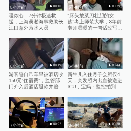
00:16
00:35
8小时前
6小时前
暖侬心丨7分钟极速救
“床头放菜刀壮胆的女
援，上海吴淞海事救助长
孩”考上师范大学，8年前
江口意外落水人员
老师温暖的一句话改写了
她的人生
00:19
00:44
6小时前
6小时前
游客睡自己车里被酒店收
新生儿入住月子会所仅4
150元“住宿费”，监管部
天，突发颅内出血被送进
门介入后酒店退款并赔偿
ICU，宝妈：监控拍到护
1000元
理人员扇婴儿耳光
00:22
00:38
7小时前
8小时前