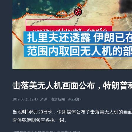
击落美无人机画面公布，特朗普
2019-06-21 12:43
来源：
澎湃新闻
∙
World湃
>
当地时间6月20日晚，伊朗媒体公布了击落美无人机的画
否侵犯伊朗领空各执一词。