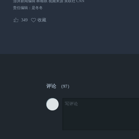
澎湃新闻编辑 林顺祺 视频来源 美联社 CNN
责任编辑：
是冬冬
349
收藏
评论
（
97
）