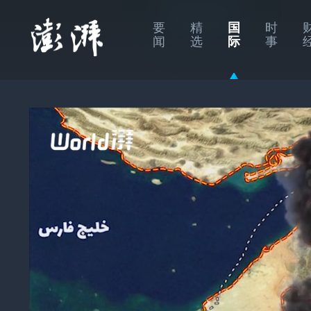
要
精
国
时
闻
选
际
事