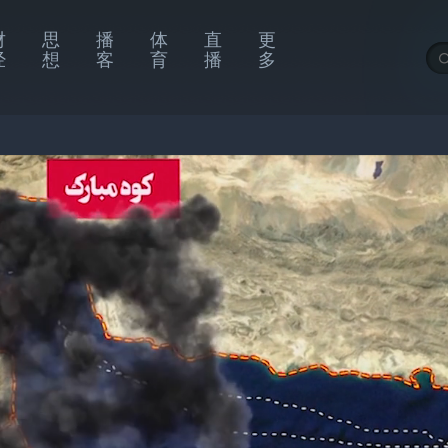
财
思
播
体
直
更
经
想
客
育
播
多