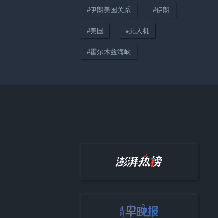
#
伊朗美国关系
#
伊朗
#
美国
#
无人机
#
霍尔木兹海峡
02:20
伊朗总统：美国所谓“人权”“自
由”彻底崩塌
00:27
特朗普：只要战争一结束我们就
能再看到“油价压得很低”的日
子，伊朗撑不了多久