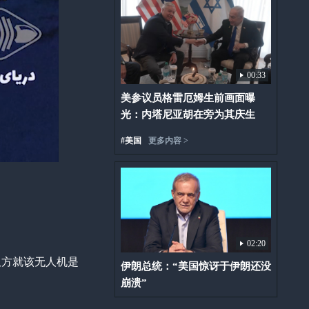
00:33
美参议员格雷厄姆生前画面曝
光：内塔尼亚胡在旁为其庆生
#
美国
更多内容 >
02:20
双方就该无人机是
伊朗总统：“美国惊讶于伊朗还没
崩溃”