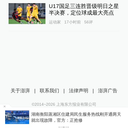
U17国足三连胜晋级明日之星
半决赛，定位球成最大亮点
运动家
17小时前
56
评
关于澎湃
|
联系我们
|
法律声明
|
澎湃广告
©2014~
2026
上海东方报业有限公司
沪ICP证：沪B2-20170116 | 沪ICP备14003370号
为
湖南衡阳蒸湘区住建局民生服务热线刚开通两天
互联网新闻信息服务许可证：31120170006
就出现故障，官方：正抢修
沪公网安备 31010602000299号