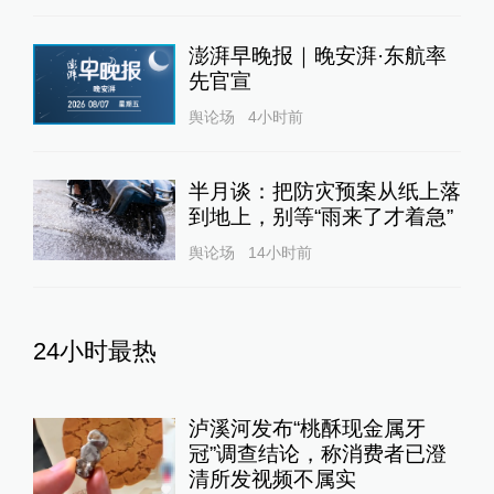
澎湃早晚报｜晚安湃·东航率
先官宣
舆论场
4小时前
半月谈：把防灾预案从纸上落
到地上，别等“雨来了才着急”
舆论场
14小时前
24小时最热
泸溪河发布“桃酥现金属牙
冠”调查结论，称消费者已澄
清所发视频不属实