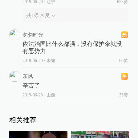
2019-06-23
∙ 辽宁
653赞
共
1
条回复
匆匆时光
依法治国比什么都强，没有保护伞就没
有恶势力
2019-06-23
∙ 未知
66赞
东风
辛苦了
2019-06-23
∙ 山西
33赞
相关推荐