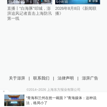
预告
录像
明天 16:00
5小时前
直播丨“白海豚”叩城，澎
2026年8月8日《新闻联
湃追风记者直击上海防汛
播》
第一线
关于澎湃
|
联系我们
|
法律声明
|
澎湃广告
©2014~
2026
上海东方报业有限公司
沪ICP证：沪B2-20170116 | 沪ICP备14003370号
区
“青海和兰州在抢一碗面？”青海媒体：这种说
互联网新闻信息服务许可证：31120170006
法，格局小了