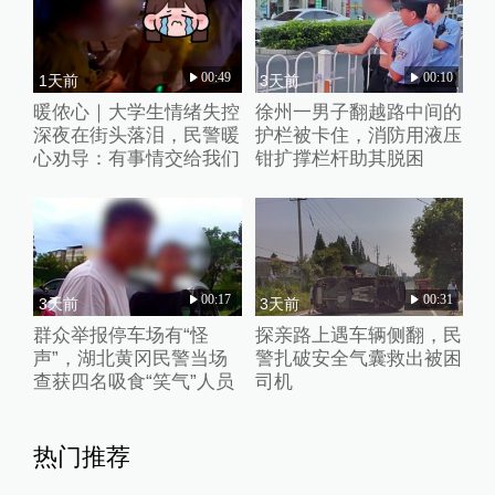
00:49
00:10
1天前
3天前
暖侬心｜大学生情绪失控
徐州一男子翻越路中间的
深夜在街头落泪，民警暖
护栏被卡住，消防用液压
心劝导：有事情交给我们
钳扩撑栏杆助其脱困
00:17
00:31
3天前
3天前
群众举报停车场有“怪
探亲路上遇车辆侧翻，民
声”，湖北黄冈民警当场
警扎破安全气囊救出被困
查获四名吸食“笑气”人员
司机
热门推荐