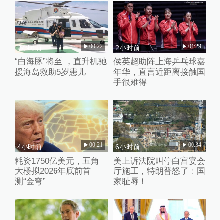
00:22
01:29
2小时前
2小时前
“白海豚”将至 ，直升机驰
侯英超助阵上海乒乓球嘉
援海岛救助5岁患儿
年华，直言近距离接触国
手很难得
00:21
00:34
4小时前
6小时前
耗资1750亿美元，五角
美上诉法院叫停白宫宴会
大楼拟2026年底前首
厅施工，特朗普怒了：国
测“金穹”
家耻辱！