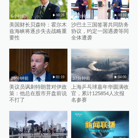
00:26
00:10
6小时前
28分钟前
美国财长贝森特：霍尔木
沙巴土三国签署共同防务
兹海峡将逐步失去战略重
协议，约定一国遇袭等同
要性
全体遭袭
01:19
04:00
29分钟前
37分钟前
美议员讽刺特朗普对伊政
上海乒乓球嘉年华圆满收
策：他总在股市开盘前说
官，累计125854人次报
不打了
名参赛