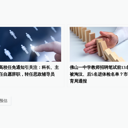
高校任免通知引关注：科长、主
佛山一中学教师招聘笔试前13
任自愿辞职，转任思政辅导员
被淘汰、后5名进体检名单？市
育局通报
预估