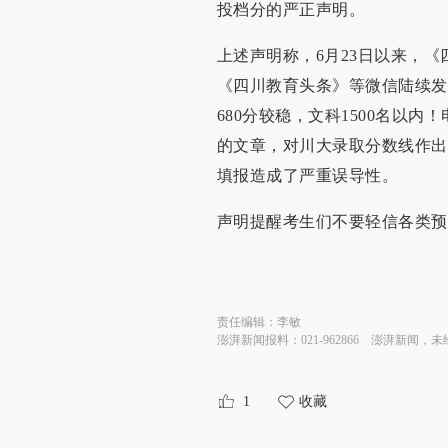
投档分的严正声明。
上述声明称，6月23日以来，
《四川教育头条》等微信陆续发
680分较稳，文科1500名以内
的文章，对川大录取分数线作出
填报造成了严重误导性。
声明提醒考生们不要轻信各类预
责任编辑：
李敏
澎湃新闻报料：021-962866
澎湃新闻，未
1
收藏