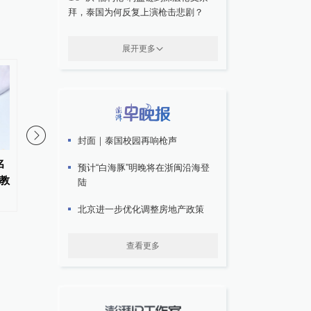
拜，泰国为何反复上演枪击悲剧？
展开更多
封面｜泰国校园再响枪声
名
又是北大07级校友！苏炜杰
金华市委常委、统战部
预计“白海豚”明晚将在浙闽沿海登
教
获“统计学界的诺贝尔奖”
已任金华职业技术大学
陆
北京进一步优化调整房地产政策
查看更多