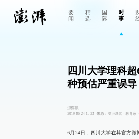
要
精
国
时
闻
选
际
事
四川大学理科超
种预估严重误导
澎湃讯
2019-06-24 15:23
来源：
澎湃新闻
∙
教育家
6月24日，四川大学在其官方