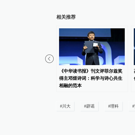
相关推荐
委常委、统战部部长胡敏
《中华读书报》刊文评菲尔兹奖
华职业技术大学党委书记
得主邓煜诗词：科学与诗心共生
相融的范本
#
川大
#
辟谣
#
理科
#