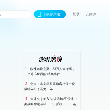
登录
下载客户端
无障碍
1
欧洲燃烧之夏：33万人大撤离，
一个升温世界的“哨兵事件”
2
北京：非京籍家庭购房社保个税
缴纳年限下调为一年
3
大外交｜美方“边谈边施压”侵蚀中
美战略稳定基础，中方反制“一日三连”