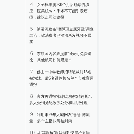
4
女子称丰胸术9个月后确诊乳腺
癌，医美机构：手术不可能引发癌
症，建议走司法途径
5
泸溪河发布“桃酥现金属牙冠”调查
结论，称消费者已澄清所发视频不属
实
6
东航国内客票提前14天可免费退
改，其他航司如何规定？
7
佛山一中学教师招聘笔试前13名
被淘汰、后5名进体检名单？市教育局
通报
8
官方再通报“特教老师招聘违规”：
多人受到党纪政务处分和组织处理
9
利用未成年人喊网友“爸爸”博流
量，多个主播账号被封禁
10
从“福利枪”利益链到深层枪支崇