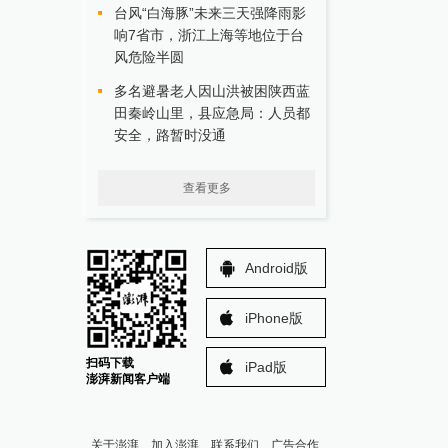
台风“白海豚”未来三天强降雨影
响7省市，浙江上海等地位于台
风危险半圆
多名避暑老人因山洪被困陕西蓝
田秦岭山里，县应急局：人员都
安全，路暂时没通
查看更多
Android版
iPhone版
扫码下载
iPad版
澎湃新闻客户端
关于澎湃
加入澎湃
联系我们
广告合作