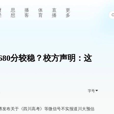
财
思
播
体
直
更
经
想
客
育
播
多
680分较稳？校方声明：这
字号
>
微博发布关于《四川高考》等微信号不实报道川大预估