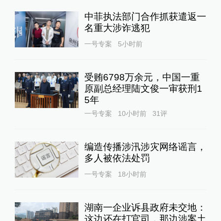
中菲执法部门合作抓获遣返一
名重大涉诈逃犯
一号专案
5小时前
受贿6798万余元，中国一重
原副总经理陆文俊一审获刑1
5年
一号专案
10小时前
31
评
编造传播涉汛涉灾网络谣言，
多人被依法处罚
一号专案
18小时前
湖南一企业诉县政府未交地：
这边还在打官司，那边涉案土