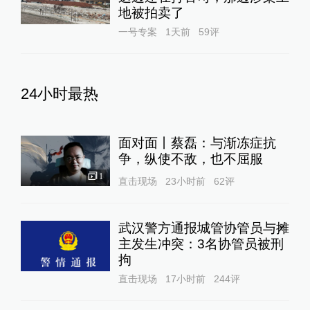
地被拍卖了
一号专案
1天前
59
评
24小时最热
面对面丨蔡磊：与渐冻症抗
争，纵使不敌，也不屈服
1
直击现场
23小时前
62
评
武汉警方通报城管协管员与摊
主发生冲突：3名协管员被刑
拘
直击现场
17小时前
244
评