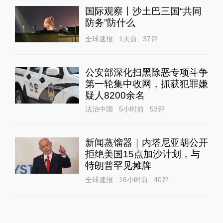
国际观察丨沙土巴三国“共同
防务”防什么
全球速报
1天前
37
评
公安部深化扫黑除恶专项斗争
第一轮集中收网，抓获犯罪嫌
疑人8200余名
法治中国
5小时前
53
评
新闻蒸馏器｜内塔尼亚胡公开
拒绝美国15点加沙计划，与
特朗普罕见摊牌
全球速报
16小时前
40
评