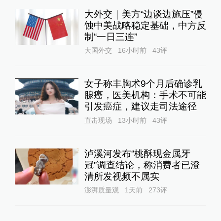
大外交｜美方“边谈边施压”侵
蚀中美战略稳定基础，中方反
制“一日三连”
大国外交
16小时前
43
评
女子称丰胸术9个月后确诊乳
腺癌，医美机构：手术不可能
引发癌症，建议走司法途径
直击现场
13小时前
43
评
泸溪河发布“桃酥现金属牙
冠”调查结论，称消费者已澄
清所发视频不属实
澎湃质量观
1天前
273
评