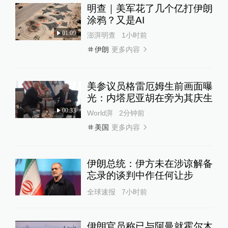
明查｜美军花了几个亿打伊朗
涂鸦？又是AI
01:09
澎湃明查
1小时前
更多内容
伊朗
美参议员格雷厄姆生前画面曝
光：内塔尼亚胡在旁为其庆生
00:33
World湃
2分钟前
更多内容
美国
伊朗总统：伊方未在涉谅解备
忘录的谈判中作任何让步
全球速报
7小时前
伊朗官员称已与阿曼就霍尔木