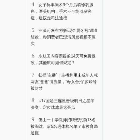
4
女子称丰胸术9个月后确诊乳腺
癌，医美机构：手术不可能引发癌
症，建议走司法途径
5
泸溪河发布“桃酥现金属牙冠”调查
结论，称消费者已澄清所发视频不属
实
6
东航国内客票提前14天可免费退
改，其他航司如何规定？
7
扫描“主播”｜主播利用未成年人喊
网友“爸爸”博流量，“母女合拍”多账号
被封禁
8
U17国足三连胜晋级明日之星半
决赛，定位球成最大亮点
9
佛山一中学教师招聘笔试前13名
被淘汰、后5名进体检名单？市教育局
通报