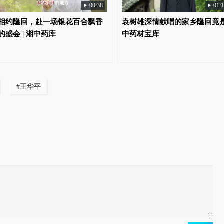
00:38
01:
相约隆回，赴一场银花百合飘香
袁树雄深情献唱的家乡隆回竟
的盛会 | 湘中药库
中药材宝库
#
王华平