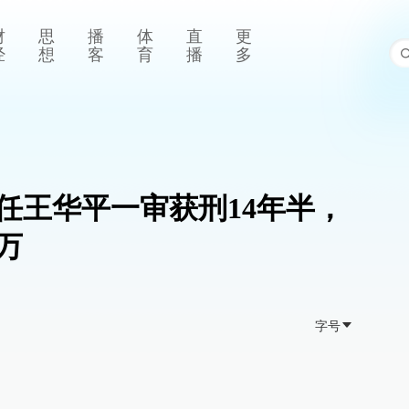
财
思
播
体
直
更
经
想
客
育
播
多
任王华平一审获刑14年半，
万
字号