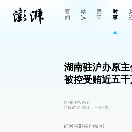
要
精
国
时
闻
选
际
事
湖南驻沪办原主
被控受贿近五千
红网时刻客户端
2019-07-03 19:11
一号专案
>
红网时刻客户端 图