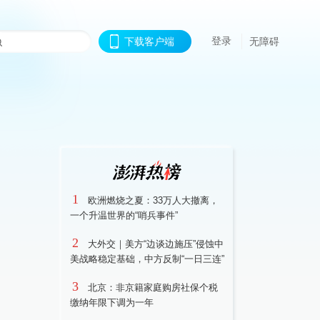
登录
下载客户端
无障碍
1
欧洲燃烧之夏：33万人大撤离，
一个升温世界的“哨兵事件”
2
大外交｜美方“边谈边施压”侵蚀中
美战略稳定基础，中方反制“一日三连”
3
北京：非京籍家庭购房社保个税
缴纳年限下调为一年