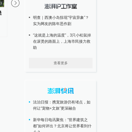
13
是
“梅姨”年龄超75岁？死刑适用受
四川资阳原市长王善平
明查｜西澳小岛惊现“宇宙异象”？
限？律师解读
十一年，检举他人被认
实为网友的陈年恶作剧
“这就是上海的温度”，3只小松鼠掉
在滚烫的路面上，上海市民接力救
助
查看更多
法治日报：携宠旅游仍有堵点，如
何让“宠物+文旅”更深融合
新华每日电讯聚焦：“世界建筑之
都”如何评出？北京将让世界看到什