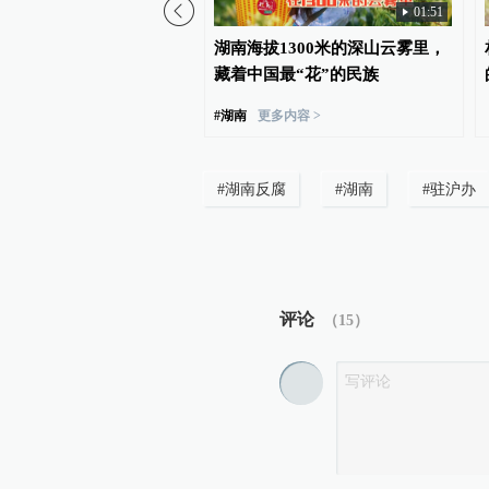
01:51
阳原市长王善平一审获刑
湖南海拔1300米的深山云雾里，
，检举他人被认定立功
藏着中国最“花”的民族
#
湖南
更多内容 >
#
湖南反腐
#
湖南
#
驻沪办
评论
（
15
）