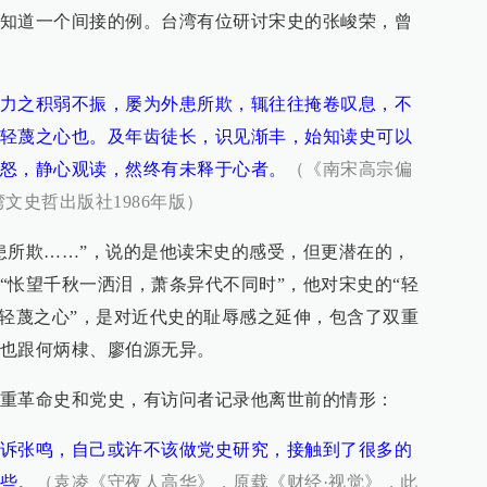
知道一个间接的例。台湾有位研讨宋史的张峻荣，曾
力之积弱不振，屡为外患所欺，辄往往掩卷叹息，不
轻蔑之心也。及年齿徒长，识见渐丰，始知读史可以
怒，静心观读，然终有未释于心者。
（《南宋高宗偏
文史哲出版社1986年版）
患所欺……”，说的是他读宋史的感受，但更潜在的，
“怅望千秋一洒泪，萧条异代不同时”，他对宋史的“轻
“轻蔑之心”，是对近代史的耻辱感之延伸，包含了双重
也跟何炳棣、廖伯源无异。
重革命史和党史，有访问者记录他离世前的情形：
诉张鸣，自己或许不该做党史研究，接触到了很多的
些。
（袁凌《守夜人高华》，原载《财经·视觉》，此