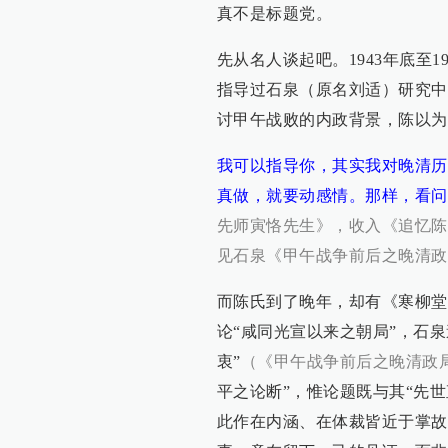
真不是标题党。
先从名人谈起吧。1943年底至
指导过石泉（原名刘适）研究中
讨甲午战败的内政背景，陈以为
我可以指导你，其实我对晚清历
真做，就要动感情。那样，看问
先师寅恪先生》，收入《追忆陈
见石泉《甲午战争前后之晚清政局
而陈氏到了晚年，却有《寒柳堂
论“咸同光宣以来之朝局”，石
衷”
（《甲午战争前后之晚清政局
平之论断”，惟论题既与其“先世
此作在内涵、在体裁皆近于掌故