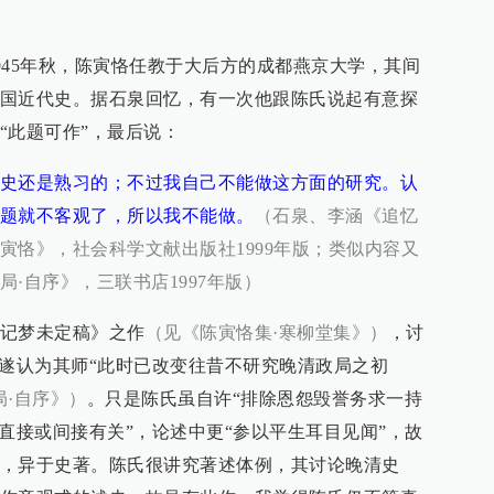
1945年秋，陈寅恪任教于大后方的成都燕京大学，其间
国近代史。据石泉回忆，有一次他跟陈氏说起有意探
“此题可作”，最后说：
史还是熟习的；不过我自己不能做这方面的研究。认
题就不客观了，所以我不能做。
（石泉、李涵《追忆
寅恪》，社会科学文献出版社1999年版；类似内容又
·自序》，三联书店1997年版）
记梦未定稿》之作
（见《陈寅恪集·寒柳堂集》）
，讨
泉遂认为其师“此时已改变往昔不研究晚清政局之初
·自序》）
。只是陈氏虽自许“排除恩怨毁誉务求一持
直接或间接有关”，论述中更“参以平生耳目见闻”，故
，异于史著。陈氏很讲究著述体例，其讨论晚清史