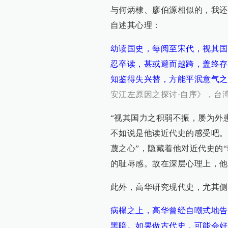
与何炳棣、廖伯源相似的，我还
自述其心理：
幼读国史，每阅至宋代，视其国
忍卒读，甚或避而越跨，盖终存
知鉴得失兴替，方能平泯意气之
安江左原因之探讨·自序》，台湾
“视其国力之积弱不振，屡为外
不如说是他读近代史的感受吧。
蔑之心”，隐藏着他对近代史的
的耻辱感。故在深层心理上，他
此外，高华研究现代史，尤其侧
病榻之上，高华曾经自嘲式地告
黑暗。如果做古代史，可能会好