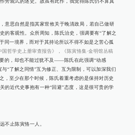
作旁观式的述史。故虽有此作，我觉得陈氏仍不算真
，意思自然是指其家世攸关于晚清政局，若自己做研
史的客观性。众所周知，陈氏治史，强调要有“了解之
处于同一境界，而对于其持论所以不得不如是之苦心孤
中国哲学史上册审查报告》，《陈寅恪集·金明馆丛稿
需要的，却也不能过犹不及——陈氏在此强调“动感
宜与“了解之同情”互为修正、互为限制，可以加深我们
总之，至少在那个时候，陈氏着重考虑的是保持对历史
关的近代史事抱有一种“回避”态度，这是很可贵的学
远不止陈寅恪一人。