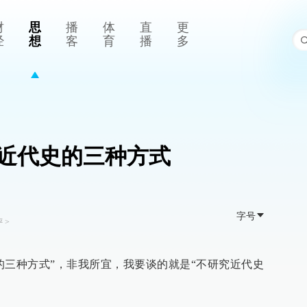
财
思
播
体
直
更
经
想
客
育
播
多
近代史的三种方式
字号
评
>
的三种方式”，非我所宜，我要谈的就是“不研究近代史