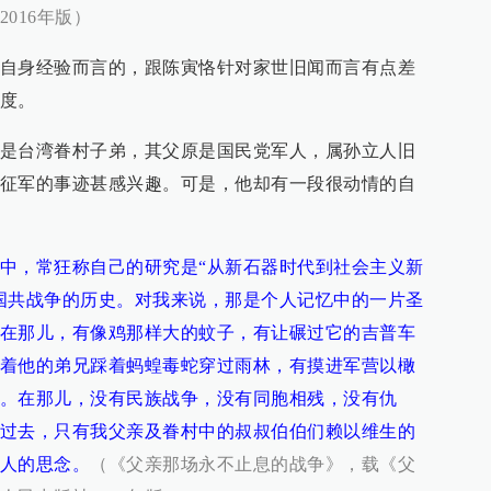
016年版）
自身经验而言的，跟陈寅恪针对家世旧闻而言有点差
度。
是台湾眷村子弟，其父原是国民党军人，属孙立人旧
征军的事迹甚感兴趣。可是，他却有一段很动情的自
中，常狂称自己的研究是“从新石器时代到社会主义新
国共战争的历史。对我来说，那是个人记忆中的一片圣
在那儿，有像鸡那样大的蚊子，有让碾过它的吉普车
着他的弟兄踩着蚂蝗毒蛇穿过雨林，有摸进军营以橄
。在那儿，没有民族战争，没有同胞相残，没有仇
过去，只有我父亲及眷村中的叔叔伯伯们赖以维生的
人的思念。
（《父亲那场永不止息的战争》，载《父