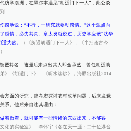
代访学澳洲，在墨尔本遇见“胡适门下一人”，此公谈
到：
伤感地说：“不行，一研究就要动感情。”这个观点向
了感情，必失其真。章太炎就说过，历史学应该“汰华
胡适为然。
（《所遇胡适门下一人》，《半拙斋古今
版）
时隐匿其名，陆灏后来点出其人即金承艺，曾任胡适助
弟》《胡适门下》，《听水读钞》，海豚出版社2014
会方面的研究，曾考虑探讨农村改革问题，后来发觉
关系。他后来自述其理由：
做着做着，就可能有一些情绪的东西出来，不够客
文化的实验室》，李怀宇《各在天一涯：二十位港台