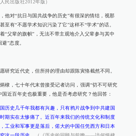
民出版社2012年版）
，他对“抗日与国共战争的历史”有很深的情结，视那
甚至有“不愿学术知识污染了它”这样不“学术”的话。
着“父辈的旗帜”，无法不带主观地介入父辈参与其中
回避”态度。
愿研究近代史，但所持的理由却跟陈寅恪截然不同。
炳棣，七十年代末曾接受记者访问，强调“切不可研究
中国近百年史也极重要，他是否考虑研究？他回答：
国历史几千年我都有兴趣，只有鸦片战争到中共建国
时期实在太惨痛了。近百年来我们的传统文化和制度
，工业和军事更是落后，偌大的中国任凭西方和日本
究这一段历史。
（《历史的回顾与前瞻——访何炳棣