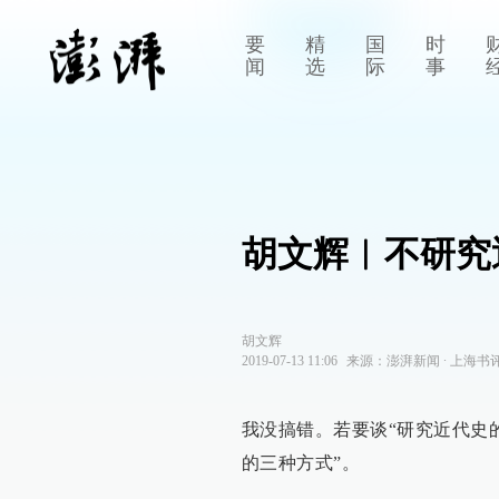
要
精
国
时
闻
选
际
事
胡文辉︱不研究
胡文辉
2019-07-13 11:06
来源：
澎湃新闻
∙
上海书
我没搞错。若要谈“研究近代史
的三种方式”。