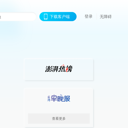
登录
下载客户端
无障碍
查看更多