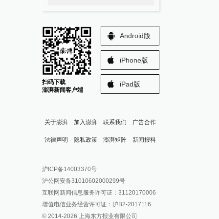
Android版
iPhone版
扫码下载
iPad版
澎湃新闻客户端
关于澎湃
加入澎湃
联系我们
广告合作
法律声明
隐私政策
澎湃矩阵
新闻报料
报料热线: 021-962866
澎湃新闻微博
沪ICP备14003370号
报料邮箱: news@thepaper.cn
澎湃新闻公众号
沪公网安备31010602000299号
澎湃新闻抖音号
互联网新闻信息服务许可证：31120170006
派生万物开放平台
增值电信业务经营许可证：沪B2-2017116
© 2014-
2026
上海东方报业有限公司
IP SHANGHAI