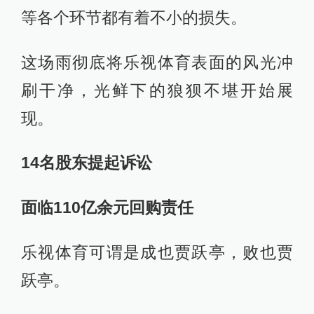
等各个环节都有着不小的损失。
这场雨彻底将乐视体育表面的风光冲
刷干净，光鲜下的狼狈不堪开始展
现。
14名股东提起诉讼
面临110亿余元回购责任
乐视体育可谓是成也贾跃亭，败也贾
跃亭。