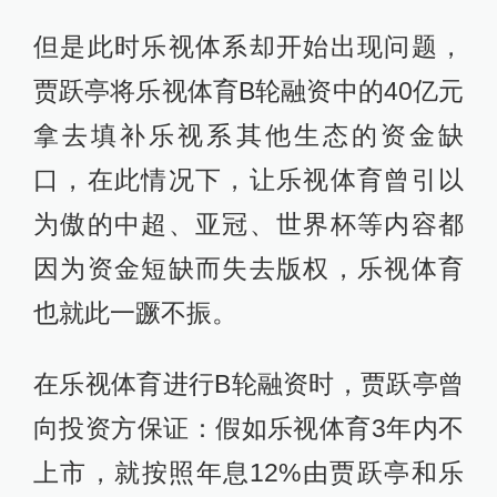
但是此时乐视体系却开始出现问题，
贾跃亭将乐视体育B轮融资中的40亿元
拿去填补乐视系其他生态的资金缺
口，在此情况下，让乐视体育曾引以
为傲的中超、亚冠、世界杯等内容都
因为资金短缺而失去版权，乐视体育
也就此一蹶不振。
在乐视体育进行B轮融资时，贾跃亭曾
向投资方保证：假如乐视体育3年内不
上市，就按照年息12%由贾跃亭和乐