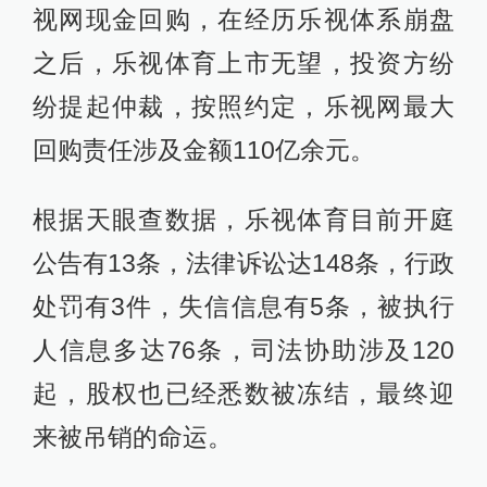
视网现金回购，在经历乐视体系崩盘
之后，乐视体育上市无望，投资方纷
纷提起仲裁，按照约定，乐视网最大
回购责任涉及金额110亿余元。
根据天眼查数据，乐视体育目前开庭
公告有13条，法律诉讼达148条，行政
处罚有3件，失信信息有5条，被执行
人信息多达76条，司法协助涉及120
起，股权也已经悉数被冻结，最终迎
来被吊销的命运。