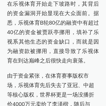
在乐视体育开始走下坡路时，其背后
的资金漏洞开始显现在大众面前。据
悉，乐视体育B轮80亿的融资中有超过
40亿的资金被贾跃亭挪用，填补了乐
视系其他生态的资金缺口，而就是因
为融资款被挪用，直接导致了乐视体
育在到达巅峰之后很快走向衰落。
由于资金紧张，在体育赛事版权市
场，乐视体育先后失去了亚冠、中超
等核心版权，世界杯更是一场没播折
价4000万元卖给了李泽楷，随后与