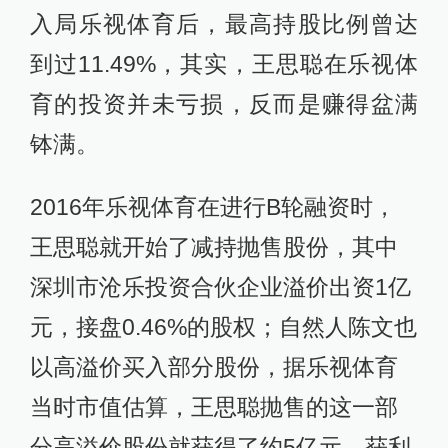
入局乐视体育后，最高持股比例曾达
到过11.49%，其实，王思聪在乐视体
育的投资并未亏损，反而是赚得盆满
钵满。
2016年乐视体育在进行B轮融资时，
王思聪就开始了减持抛售股份，其中
深圳市沧乐投资合伙企业溢价出资1亿
元，接盘0.46%的股权；自然人陈文也
以高溢价买入部分股份，据乐视体育
当时市值估算，王思聪抛售的这一部
分高溢价股份就获得了约5亿元，获利