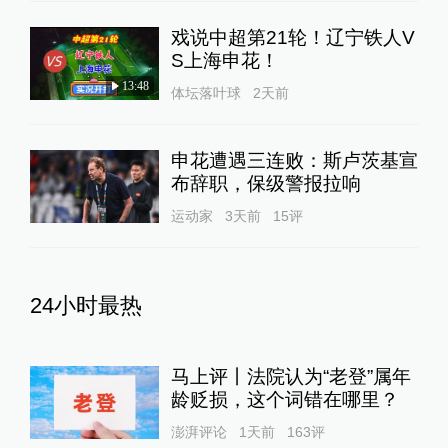
戏说中超第21轮！辽宁铁人V
S上海申花！
13:48
体坛落叶球
2天前
申花遭遇三连败：斯卢茨基宣
布辞职，保级警报拉响
运动家
3天前
15
评
24小时最热
马上评丨法院认为“老登”属年
龄贬损，这个词错在哪里？
澎湃评论
1天前
163
评