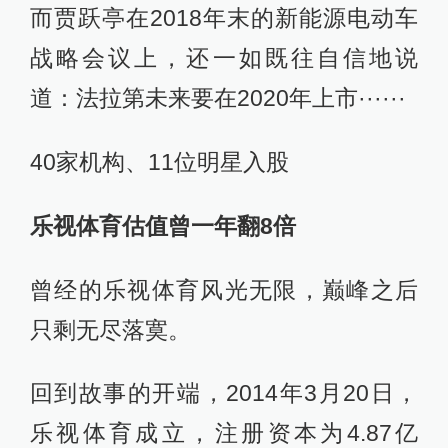
而贾跃亭在2018年末的新能源电动车
战略会议上，还一如既往自信地说
道：法拉第未来要在2020年上市······
40家机构、11位明星入股
乐视体育估值曾一年翻8倍
曾经的乐视体育风光无限，巅峰之后
只剩无尽落寞。
回到故事的开端，2014年3月20日，
乐视体育成立，注册资本为4.87亿