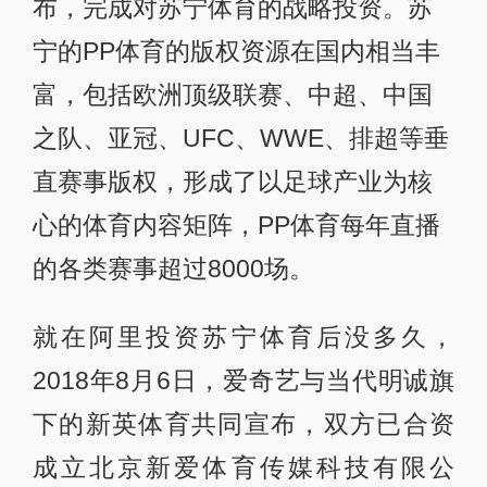
布，完成对苏宁体育的战略投资。苏
宁的PP体育的版权资源在国内相当丰
富，包括欧洲顶级联赛、中超、中国
之队、亚冠、UFC、WWE、排超等垂
直赛事版权，形成了以足球产业为核
心的体育内容矩阵，PP体育每年直播
的各类赛事超过8000场。
就在阿里投资苏宁体育后没多久，
2018年8月6日，爱奇艺与当代明诚旗
下的新英体育共同宣布，双方已合资
成立北京新爱体育传媒科技有限公