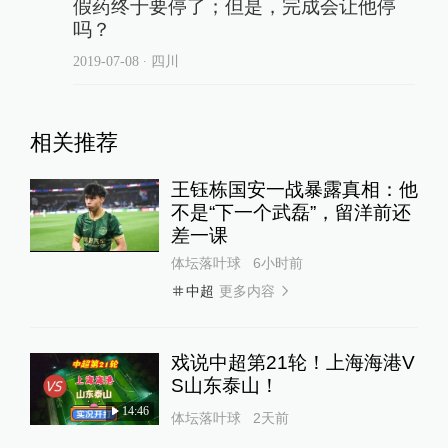
假药终于要停了；但是，完成会让他停
吗？
2019-07-08
∙ 四川
相关推荐
王钰栋国安一战暴露真相：他
不是“下一个武磊”，留洋前还
差一课
体坛落叶球
6小时前
更多内容
中超
戏说中超第21轮！上海海港V
S山东泰山！
14:46
体坛落叶球
2天前